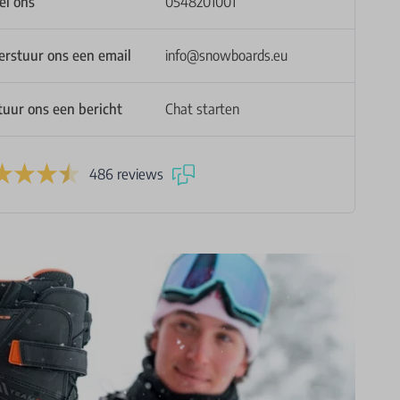
el ons
0548201001
erstuur ons een email
info@snowboards.eu
13.5
14
48
49
tuur ons een bericht
Chat starten
⅔
⅓
486 reviews