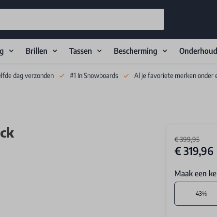
ng
Brillen
Tassen
Bescherming
Onderhou
elfde dag verzonden
#1 In Snowboards
Al je favoriete merken onder 
ack
€ 399,95
€ 319,96
Maak een ke
43⅓