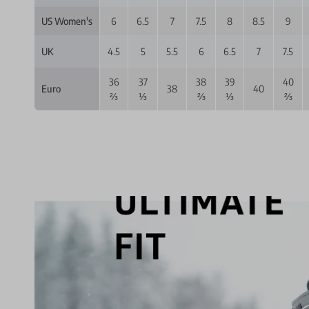
US Women's
6
6.5
7
7.5
8
8.5
9
UK
4.5
5
5.5
6
6.5
7
7.5
36
37
38
39
40
38
40
Euro
⅔
⅓
⅔
⅓
⅔