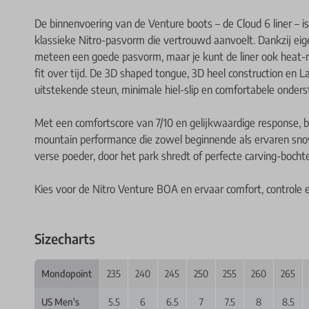
De binnenvoering van de Venture boots – de Cloud 6 liner – 
klassieke Nitro-pasvorm die vertrouwd aanvoelt. Dankzij ei
meteen een goede pasvorm, maar je kunt de liner ook heat-
fit over tijd. De 3D shaped tongue, 3D heel construction e
uitstekende steun, minimale hiel-slip en comfortabele onderst
Met een comfortscore van 7/10 en gelijkwaardige response, bi
mountain performance die zowel beginnende als ervaren snowb
verse poeder, door het park shredt of perfecte carving-boch
Kies voor de Nitro Venture BOA en ervaar comfort, controle en
Sizecharts
Mondopoint
235
240
245
250
255
260
265
US Men's
5.5
6
6.5
7
7.5
8
8.5