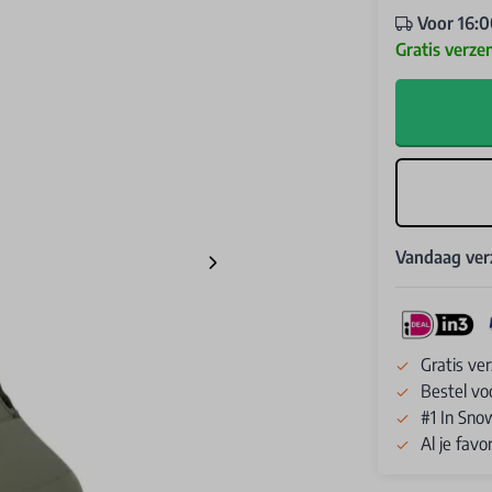
Voor 16:0
Gratis verze
Vandaag ve
Gratis ve
Bestel vo
#1 In Sno
Al je fav