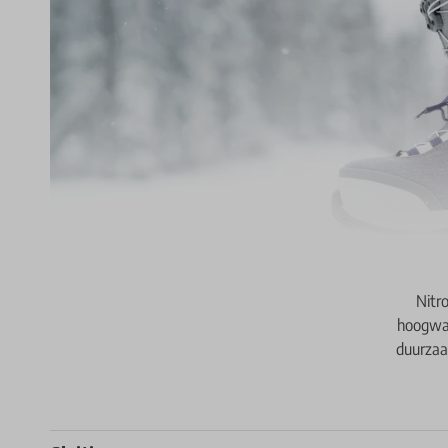
Nitr
hoogwaa
duurzaam