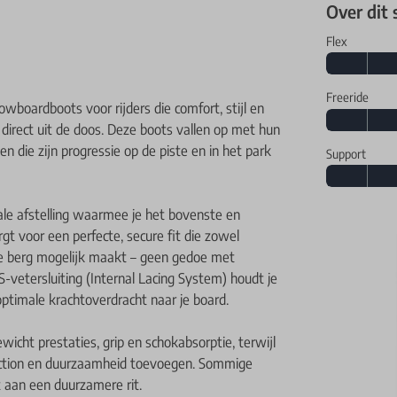
Over dit
Flex
Freeride
wboardboots voor rijders die comfort, stijl en
irect uit de doos. Deze boots vallen op met hun
en die zijn progressie op de piste en in het park
Support
e afstelling waarmee je het bovenste en
rgt voor een perfecte, secure fit die zowel
 de berg mogelijk maakt – geen gedoe met
-vetersluiting (Internal Lacing System) houdt je
 optimale krachtoverdracht naar je board.
icht prestaties, grip en schokabsorptie, terwijl
raction en duurzaamheid toevoegen. Sommige
 aan een duurzamere rit.