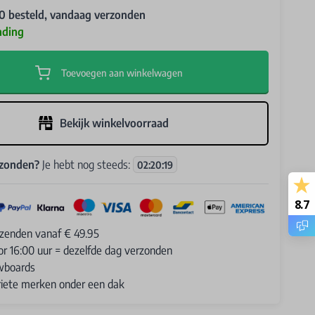
0 besteld, vandaag verzonden
nding
Toevoegen aan winkelwagen
Bekijk winkelvoorraad
rzonden?
Je hebt nog steeds:
02
:
20
:
17
8.7
rzenden vanaf € 49.95
or 16:00 uur = dezelfde dag verzonden
wboards
oriete merken onder een dak