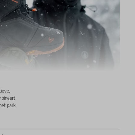
ieve,
mbineert
 het park