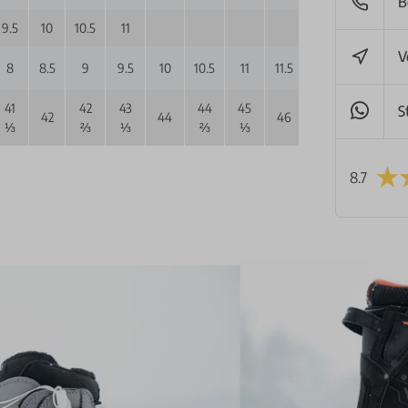
B
9.5
10
10.5
11
V
8
8.5
9
9.5
10
10.5
11
11.5
12
12.5
13
41
42
43
44
45
46
47
S
42
44
46
48
⅓
⅔
⅓
⅔
⅓
⅔
⅓
8.7