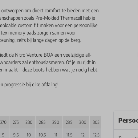
is ontworpen om direct comfort te bieden met een
genschappen zoals Pre-Molded Thermacell heb je
moldable custom fit maken voor een persoonlijke
n Latex memory pads zorgen samen voor
euning, zelfs bij lange dagen op de berg.
edt de Nitro Venture BOA een veelzijdige all-
oarders zal enthousiasmeren. Of je nu rijdt in
ten maakt – deze boots hebben wat je nodig hebt.
 progressie bij elke afdaling!
Persoo
270
275
280
285
290
295
300
305
310
315
32
9
9.5
10
10.5
11
11.5
12
12.5
13
13.5
14