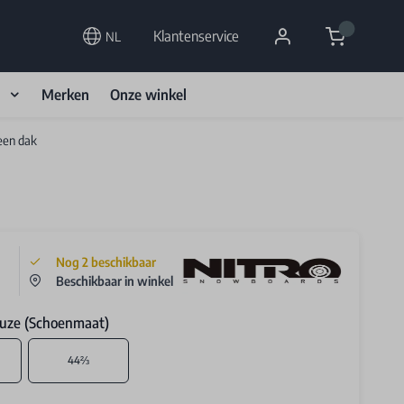
Cart
Klantenservice
NL
d
Merken
Onze winkel
een dak
Nog
2
beschikbaar
Beschikbaar in winkel
uze (Schoenmaat)
44⅔