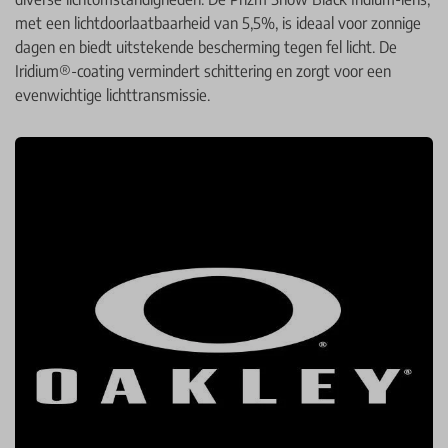
met een lichtdoorlaatbaarheid van 5,5%, is ideaal voor zonnige
dagen en biedt uitstekende bescherming tegen fel licht. De
Iridium®-coating vermindert schittering en zorgt voor een
evenwichtige lichttransmissie.