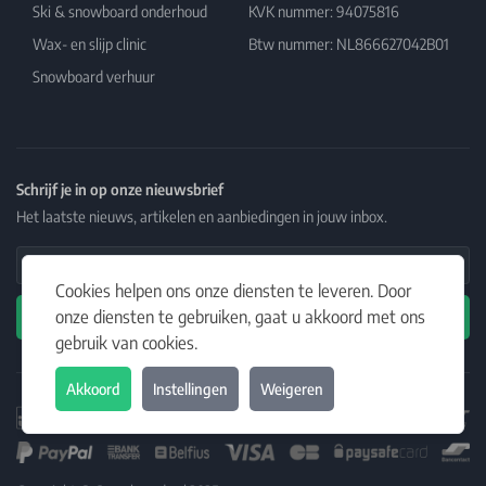
Ski & snowboard onderhoud
KVK nummer: 94075816
Wax- en slijp clinic
Btw nummer: NL866627042B01
Snowboard verhuur
Schrijf je in op onze nieuwsbrief
Het laatste nieuws, artikelen en aanbiedingen in jouw inbox.
Email Address
Cookies helpen ons onze diensten te leveren. Door
onze diensten te gebruiken, gaat u akkoord met ons
Abonneren
gebruik van cookies.
Akkoord
Instellingen
Weigeren