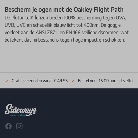
Bescherm je ogen met de Oakley Flight Path
De Plutonite®-lenzen bieden 100% bescherming tegen UVA,
UVB, UVC en schadelijk blauw licht tot 400nm. De goggle
voldoet aan de ANSI Z87.1- en EN 166-veiligheidsnormen, wat
betekent dat hij bestand is tegen hoge impact en schokken.
Gratis verzenden vanaf € 49.95
Bestel voor 16:00 uur = dezelfde 
Footer
Facebook
Instagram