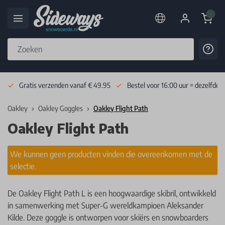
Cart
Cont
Skip to Content
Gratis verzenden vanaf € 49.95
Bestel voor 16:00 uur = dezelfde 
Oakley
Oakley Goggles
Oakley Flight Path
Oakley Flight Path
We kunnen geen producten vinden die overeenkomen met de
selectie.
De Oakley Flight Path L is een hoogwaardige skibril, ontwikkeld
in samenwerking met Super-G wereldkampioen Aleksander
Kilde. Deze goggle is ontworpen voor skiërs en snowboarders