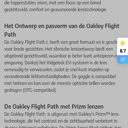
die topprestaties eisen, met een focus op een breed
gezichtsveld, comfort en geavanceerde lens­technologie.
Het Ontwerp en pasvorm van de Oakley Flight
Path
De Oakley Flight Path L heeft een groot formaat en is geschikt
voor brede gezichten. Het sferische lensontwerp biedt een
8.7
uitgebreid gezichtsveld, waardoor je beter kunt anticiperen op je
omgeving. Dankzij het Ridgelock EV-systeem is de lens
eenvoudig te verwisselen, zodat je snel kunt inspelen op
veranderende lichtomstandigheden. De goggle is compatibel
met helmen en kan over de meeste optische brillen worden
gedragen (OTG-compatibel).
De Oakley Flight Path met Prizm lenzen
De Oakley Flight Path is uitgerust met Oakley's Prizm™ lens­
technologie, die het contrast en de zichtbaarheid verbetert in
diverse lichtomstandigheden. De Prizm Snow Black Iridium-lens,