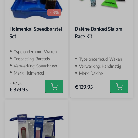
-19%
Holmenkol Speedborstel
Dakine Banked Slalom
Set
Race Kit
Type onderhoud: Waxen
Toepassing: Borstels
Type onderhoud: Waxen
Verwerking: Speedbrush
Verwerking: Handmatig
Merk: Holmenkol
Merk: Dakine
€ 469,95
€ 129,95
Special Price
€ 379,95
Add to cart
Add to car