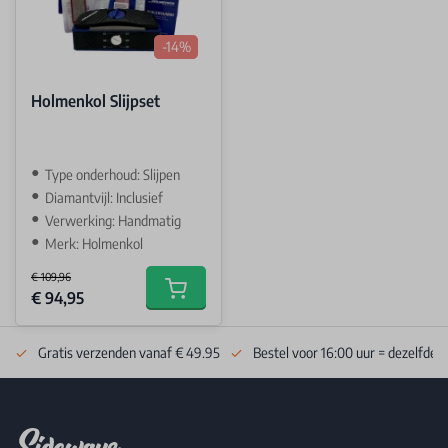
-14%
Holmenkol Slijpset
Type onderhoud: Slijpen
Diamantvijl: Inclusief
Verwerking: Handmatig
Merk: Holmenkol
€ 109,96
Special Price
€ 94,95
Add to cart
Gratis verzenden vanaf € 49.95
Bestel voor 16:00 uur = dezelfde 
Footer