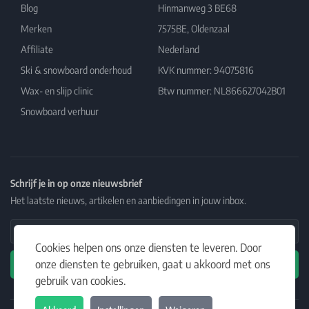
Blog
Hinmanweg 3 BE68
Merken
7575BE, Oldenzaal
Affiliate
Nederland
Ski & snowboard onderhoud
KVK nummer: 94075816
Wax- en slijp clinic
Btw nummer: NL866627042B01
Snowboard verhuur
Schrijf je in op onze nieuwsbrief
Het laatste nieuws, artikelen en aanbiedingen in jouw inbox.
Email Address
Cookies helpen ons onze diensten te leveren. Door
onze diensten te gebruiken, gaat u akkoord met ons
Abonneren
gebruik van cookies.