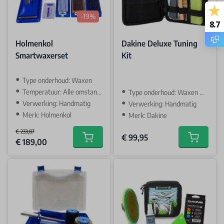
-19%
8.7
Holmenkol
Dakine Deluxe Tuning
Smartwaxerset
Kit
Type onderhoud: Waxen
Temperatuur: Alle omstandigheden
Type onderhoud: Waxen & Slijpen
Verwerking: Handmatig
Verwerking: Handmatig
Merk: Holmenkol
Merk: Dakine
€ 233,87
€ 99,95
Special Price
€ 189,00
Add to cart
Add to car