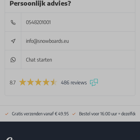
Persoonlijk advies?
0548201001
info@snowboards.eu
Chat starten
8.7
486 reviews
Gratis verzenden vanaf € 49.95
Bestel voor 16:00 uur = dezelfde 
Footer