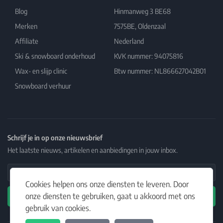
Blog
Hinmanweg 3 BE68
Merken
7575BE, Oldenzaal
Affiliate
Nederland
Ski & snowboard onderhoud
KVK nummer: 94075816
Wax- en slijp clinic
Btw nummer: NL866627042B01
Snowboard verhuur
Schrijf je in op onze nieuwsbrief
Het laatste nieuws, artikelen en aanbiedingen in jouw inbox.
Email Address
Cookies helpen ons onze diensten te leveren. Door
onze diensten te gebruiken, gaat u akkoord met ons
Abonneren
gebruik van cookies.