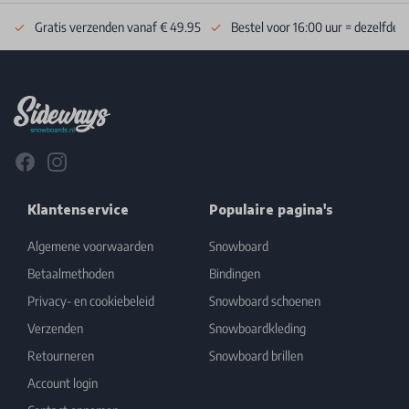
Gratis verzenden vanaf € 49.95
Bestel voor 16:00 uur = dezelfde 
Footer
Facebook
Instagram
Klantenservice
Populaire pagina's
Algemene voorwaarden
Snowboard
Betaalmethoden
Bindingen
Privacy- en cookiebeleid
Snowboard schoenen
Verzenden
Snowboardkleding
Retourneren
Snowboard brillen
Account login