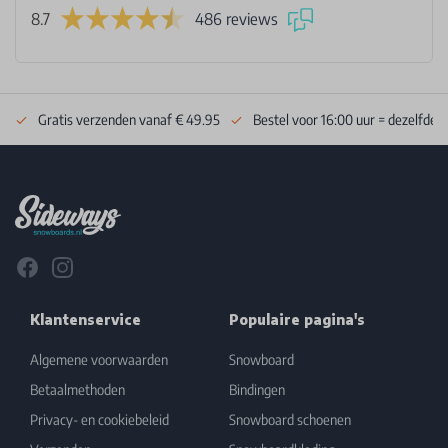
8.7
486 reviews
Gratis verzenden vanaf € 49.95
Bestel voor 16:00 uur = dezelfde 
Footer
Facebook
Instagram
Klantenservice
Populaire pagina's
Algemene voorwaarden
Snowboard
Betaalmethoden
Bindingen
Privacy- en cookiebeleid
Snowboard schoenen