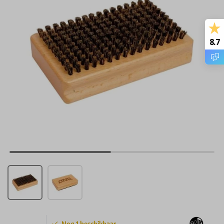
8.7
Nog
1
beschikbaar