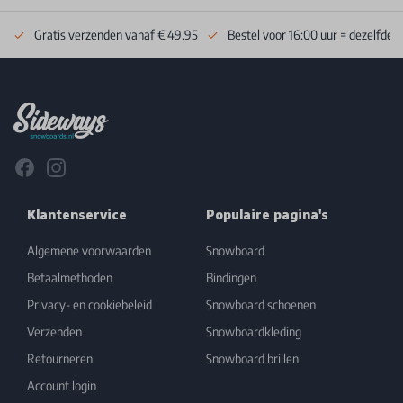
Gratis verzenden vanaf € 49.95
Bestel voor 16:00 uur = dezelfde 
Footer
Facebook
Instagram
Klantenservice
Populaire pagina's
Algemene voorwaarden
Snowboard
Betaalmethoden
Bindingen
Privacy- en cookiebeleid
Snowboard schoenen
Verzenden
Snowboardkleding
Retourneren
Snowboard brillen
Account login