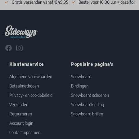
Gratis verzenden vanaf € 49.95
Bestel voor 16:00 uur = dezelfde 
Footer
Facebook
Instagram
Klantenservice
Populaire pagina's
Algemene voorwaarden
Snowboard
Betaalmethoden
Bindingen
Privacy- en cookiebeleid
Snowboard schoenen
Verzenden
Snowboardkleding
Retourneren
Snowboard brillen
Account login
Contact opnemen