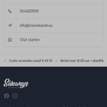
0548201001
info@snowboards.eu
Chat starten
Gratis verzenden vanaf € 49.95
Bestel voor 16:00 uur = dezelfde 
Footer
Facebook
Instagram