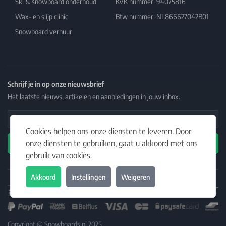
Ski & snowboard onderhoud
KVK nummer: 94075816
Wax- en slijp clinic
Btw nummer: NL866627042B01
Snowboard verhuur
Schrijf je in op onze nieuwsbrief
Het laatste nieuws, artikelen en aanbiedingen in jouw inbox.
Email Address
Cookies helpen ons onze diensten te leveren. Door
onze diensten te gebruiken, gaat u akkoord met ons
Abonneren
gebruik van cookies.
Akkoord
Instellingen
Weigeren
Copyright © Snowboards.nl 2025