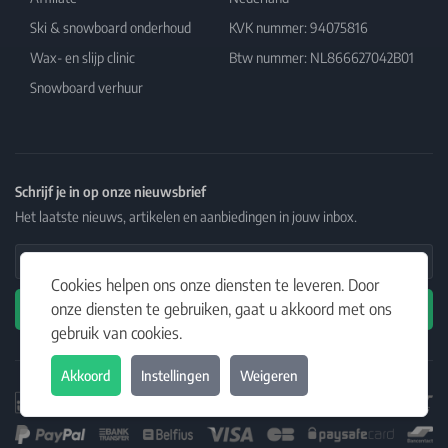
Merken
7575BE, Oldenzaal
Affiliate
Nederland
Ski & snowboard onderhoud
KVK nummer: 94075816
Wax- en slijp clinic
Btw nummer: NL866627042B01
Snowboard verhuur
Schrijf je in op onze nieuwsbrief
Het laatste nieuws, artikelen en aanbiedingen in jouw inbox.
Cookies helpen ons onze diensten te leveren. Door
onze diensten te gebruiken, gaat u akkoord met ons
Email Address
gebruik van cookies.
Abonneren
Akkoord
Instellingen
Weigeren