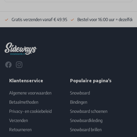
Gratis verzenden vanaf € 49.95
Bestel voor 16:00 uur = dezelfde 
Footer
Facebook
Instagram
Klantenservice
Populaire pagina's
Algemene voorwaarden
Snowboard
Betaalmethoden
Bindingen
Privacy- en cookiebeleid
Snowboard schoenen
Verzenden
Snowboardkleding
Retourneren
Snowboard brillen