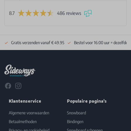
8.7
486 reviews
Gratis verzenden vanaf € 49.95
Bestel voor 16:00 uur = dezelfde 
Footer
Facebook
Instagram
Klantenservice
Populaire pagina's
Algemene voorwaarden
Snowboard
Betaalmethoden
Bindingen
Privacy- en cookiebeleid
Snowboard schoenen