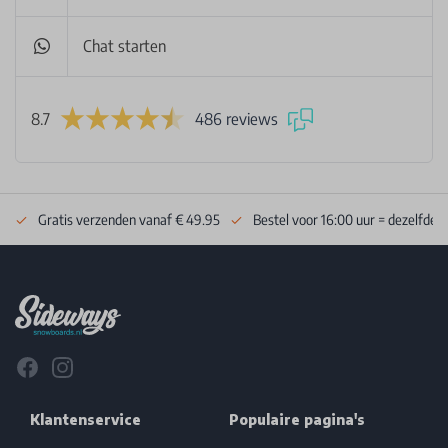
Chat starten
8.7
486 reviews
Gratis verzenden vanaf € 49.95
Bestel voor 16:00 uur = dezelfde 
Footer
Facebook
Instagram
Klantenservice
Populaire pagina's