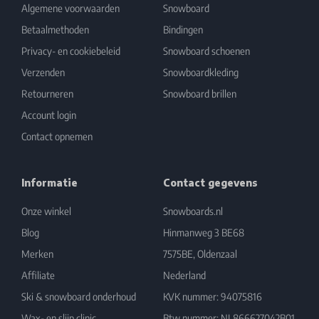
Algemene voorwaarden
Snowboard
Betaalmethoden
Bindingen
Privacy- en cookiebeleid
Snowboard schoenen
Verzenden
Snowboardkleding
Retourneren
Snowboard brillen
Account login
Contact opnemen
Informatie
Contact gegevens
Onze winkel
Snowboards.nl
Blog
Hinmanweg 3 BE68
Merken
7575BE, Oldenzaal
Affiliate
Nederland
Ski & snowboard onderhoud
KVK nummer: 94075816
Wax- en slijp clinic
Btw nummer: NL866627042B01