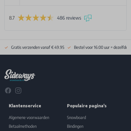
8.7
486 reviews
Gratis verzenden vanaf € 49.95
Bestel voor 16:00 uur = dezelfde 
Footer
Facebook
Instagram
Klantenservice
Populaire pagina's
Algemene voorwaarden
Snowboard
Betaalmethoden
Bindingen