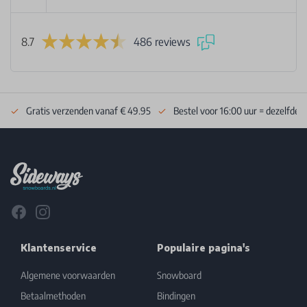
8.7
486 reviews
Gratis verzenden vanaf € 49.95
Bestel voor 16:00 uur = dezelfde 
Footer
Facebook
Instagram
Klantenservice
Populaire pagina's
Algemene voorwaarden
Snowboard
Betaalmethoden
Bindingen