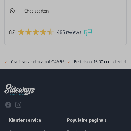
Chat starten
8.7
486 reviews
Gratis verzenden vanaf € 49.95
Bestel voor 16:00 uur = dezelfde 
Footer
Facebook
Instagram
Klantenservice
Populaire pagina's