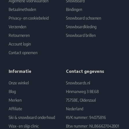
Algemene voorwaarden
Snowboard
Betaalmethoden
Bindingen
Privacy- en cookiebeleid
Snowboard schoenen
Verzenden
Snowboardkleding
Retourneren
Snowboard brillen
Account login
Contact opnemen
Informatie
Contact gegevens
Onze winkel
Snowboards.nl
Blog
Hinmanweg 3 BE68
Merken
7575BE, Oldenzaal
Affiliate
Nederland
Ski & snowboard onderhoud
KVK nummer: 94075816
Wax- en slijp clinic
Btw nummer: NL866627042B01