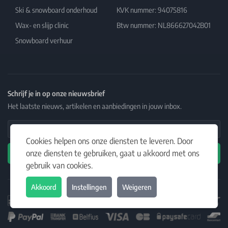
Ski & snowboard onderhoud
KVK nummer: 94075816
Wax- en slijp clinic
Btw nummer: NL866627042B01
Snowboard verhuur
Schrijf je in op onze nieuwsbrief
Het laatste nieuws, artikelen en aanbiedingen in jouw inbox.
Email Address
Cookies helpen ons onze diensten te leveren. Door
onze diensten te gebruiken, gaat u akkoord met ons
Abonneren
gebruik van cookies.
Akkoord
Instellingen
Weigeren