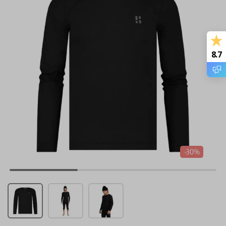
8.7
-30%