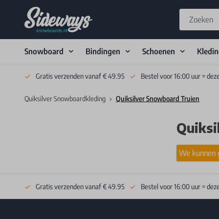
Snowboard
Bindingen
Schoenen
Kledi
Skip to Content
Gratis verzenden vanaf € 49.95
Bestel voor 16:00 uur = dez
Quiksilver Snowboardkleding
Quiksilver Snowboard Truien
Quiksi
We kunnen g
Gratis verzenden vanaf € 49.95
Bestel voor 16:00 uur = dez
Footer