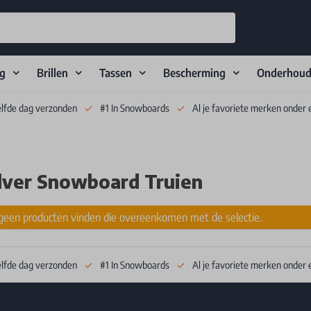
ng
Brillen
Tassen
Bescherming
Onderhou
elfde dag verzonden
#1 In Snowboards
Al je favoriete merken onder 
lver Snowboard Truien
een producten vinden die overeenkomen met de selectie.
elfde dag verzonden
#1 In Snowboards
Al je favoriete merken onder 