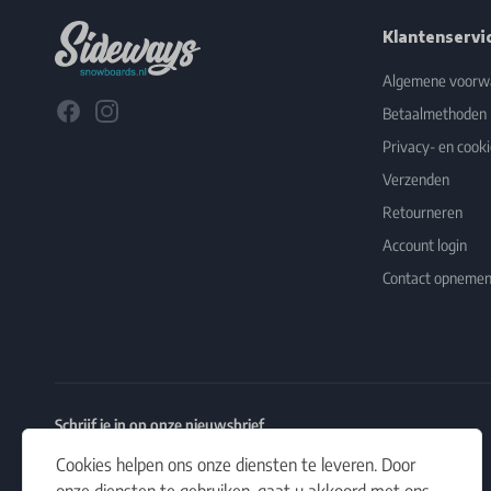
Klantenservi
Algemene voorw
Facebook
Instagram
Betaalmethoden
Privacy- en cooki
Verzenden
Retourneren
Account login
Contact opneme
Schrijf je in op onze nieuwsbrief
Het laatste nieuws, artikelen en aanbiedingen in jouw inbox.
Cookies helpen ons onze diensten te leveren. Door