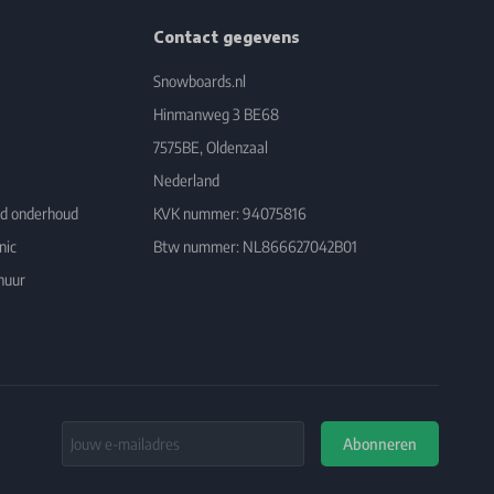
Contact gegevens
Snowboards.nl
Hinmanweg 3 BE68
7575BE, Oldenzaal
Nederland
rd onderhoud
KVK nummer: 94075816
nic
Btw nummer: NL866627042B01
huur
Email Address
Abonneren