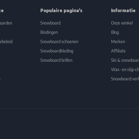
ce
Populaire pagina's
Informatie
aarden
Snowboard
Onze winkel
Bindingen
Blog
ebeleid
Snowboard schoenen
Merken
Snowboardkleding
Affiliate
Snowboard brillen
Ski & snowboa
Wax- en slijp cli
n
Snowboard ver