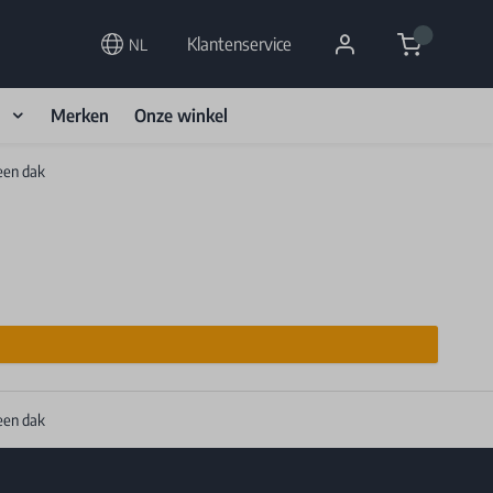
Cart
Klantenservice
NL
d
Merken
Onze winkel
een dak
een dak