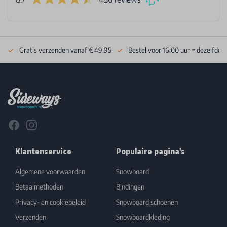
Gratis verzenden vanaf € 49.95
Bestel voor 16:00 uur = dezelfde 
Footer
Facebook
Instagram
Klantenservice
Populaire pagina's
Algemene voorwaarden
Snowboard
Betaalmethoden
Bindingen
Privacy- en cookiebeleid
Snowboard schoenen
Verzenden
Snowboardkleding