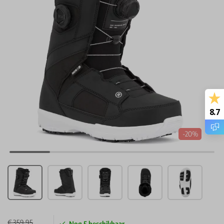
8.7
-20%
€ 359,95
Nog
5
beschikbaar