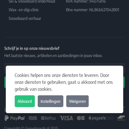
Ski & snowboard onderhoud
KVK nummer: 94075816
Wax- en slijp clinic
Btw nummer: NL866627042B01
Snowboard verhuur
Schrijf je in op onze nieuwsbrief
Het laatste nieuws, artikelen en aanbiedingen in jouw inbox.
Email Address
Cookies helpen ons onze diensten te leveren. Door
onze diensten te gebruiken, gaat u akkoord met ons
Abonneren
gebruik van cookies.
Akkoord
Instellingen
Weigeren
Copyright © Snowboards.nl 2025