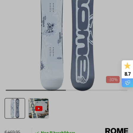
8.7
-30%
€ 469,95
Nog
11
beschikbaar