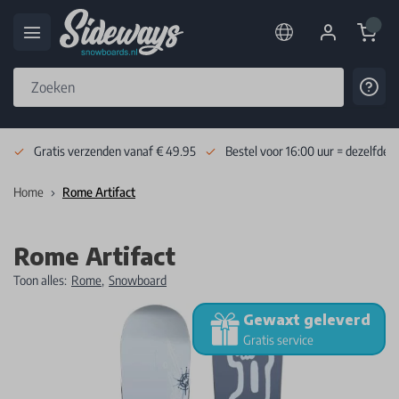
Cart
Cont
Skip to Content
Gratis verzenden vanaf € 49.95
Bestel voor 16:00 uur = dezelfde 
Home
Rome Artifact
Rome Artifact
Toon alles:
Rome
,
Snowboard
Gewaxt geleverd
Gratis service