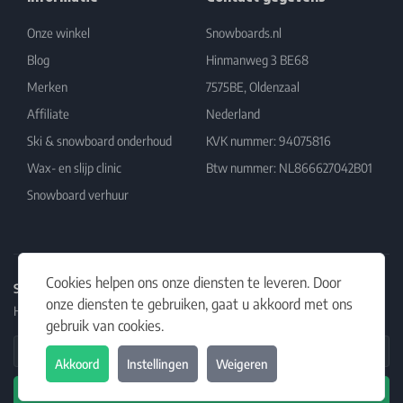
Onze winkel
Snowboards.nl
Blog
Hinmanweg 3 BE68
Merken
7575BE, Oldenzaal
Affiliate
Nederland
Ski & snowboard onderhoud
KVK nummer: 94075816
Wax- en slijp clinic
Btw nummer: NL866627042B01
Snowboard verhuur
Cookies helpen ons onze diensten te leveren. Door
Schrijf je in op onze nieuwsbrief
onze diensten te gebruiken, gaat u akkoord met ons
Het laatste nieuws, artikelen en aanbiedingen in jouw inbox.
gebruik van cookies.
Email Address
Akkoord
Instellingen
Weigeren
Abonneren