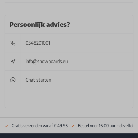
Persoonlijk advies?
0548201001
info@snowboards.eu
Chat starten
Gratis verzenden vanaf € 49.95
Bestel voor 16:00 uur = dezelfde 
Footer