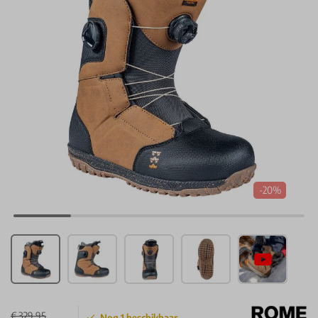
-20%
€ 329,95
Nog
1
beschikbaar