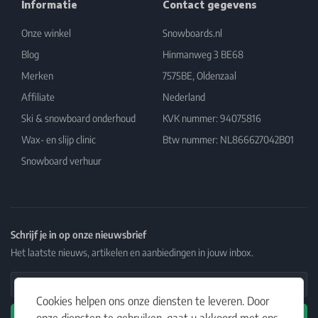
Informatie
Contact gegevens
Onze winkel
Snowboards.nl
Blog
Hinmanweg 3 BE68
Merken
7575BE, Oldenzaal
Affiliate
Nederland
Ski & snowboard onderhoud
KVK nummer: 94075816
Wax- en slijp clinic
Btw nummer: NL866627042B01
Snowboard verhuur
Schrijf je in op onze nieuwsbrief
Het laatste nieuws, artikelen en aanbiedingen in jouw inbox.
Email Address
Cookies helpen ons onze diensten te leveren. Door