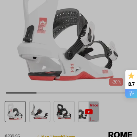
-20%
8.7
€ 239,95
Nog
1
beschikbaar