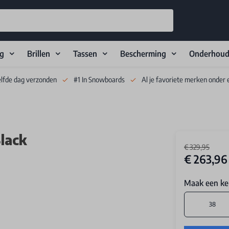
ng
Brillen
Tassen
Bescherming
Onderhou
elfde dag verzonden
#1 In Snowboards
Al je favoriete merken onder 
lack
€ 329,95
€ 263,96
Maak een ke
38