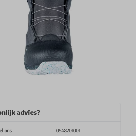
nlijk advies?
4
5
el ons
0548201001