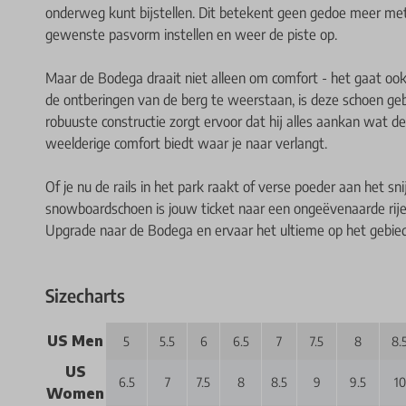
onderweg kunt bijstellen. Dit betekent geen gedoe meer me
gewenste pasvorm instellen en weer de piste op.
Maar de Bodega draait niet alleen om comfort - het gaat 
de ontberingen van de berg te weerstaan, is deze schoen g
robuuste constructie zorgt ervoor dat hij alles aankan wat de 
weelderige comfort biedt waar je naar verlangt.
Of je nu de rails in het park raakt of verse poeder aan het 
snowboardschoen is jouw ticket naar een ongeëvenaarde r
Upgrade naar de Bodega en ervaar het ultieme op het gebied v
Sizecharts
US Men
5
5.5
6
6.5
7
7.5
8
8.
US
6.5
7
7.5
8
8.5
9
9.5
10
Women