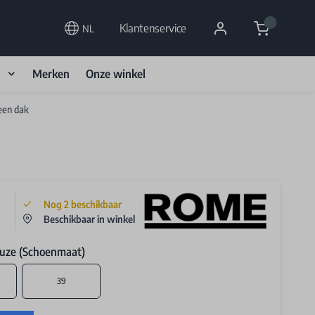
Cart
Klantenservice
NL
d
Merken
Onze winkel
een dak
Nog
2
beschikbaar
Beschikbaar in winkel
uze (Schoenmaat)
39