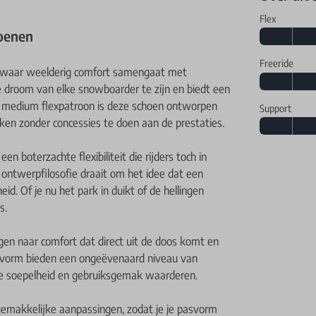
Flex
oenen
Freeride
waar weelderig comfort samengaat met
 droom van elke snowboarder te zijn en biedt een
ijn medium flexpatroon is deze schoen ontworpen
Support
n zonder concessies te doen aan de prestaties.
 boterzachte flexibiliteit die rijders toch in
 ontwerpfilosofie draait om het idee dat een
id. Of je nu het park in duikt of de hellingen
s.
angen naar comfort dat direct uit de doos komt en
pasvorm bieden een ongeëvenaard niveau van
ie soepelheid en gebruiksgemak waarderen.
emakkelijke aanpassingen, zodat je je pasvorm