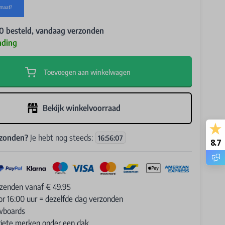
0 besteld, vandaag verzonden
nding
Toevoegen aan winkelwagen
Bekijk winkelvoorraad
rzonden?
Je hebt nog steeds:
16
:
56
:
05
8.7
rzenden vanaf € 49.95
or 16:00 uur = dezelfde dag verzonden
wboards
oriete merken onder een dak