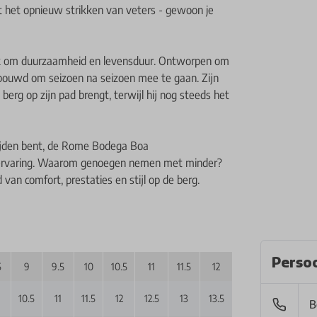
t het opnieuw strikken van veters - gewoon je
ook om duurzaamheid en levensduur. Ontworpen om
ebouwd om seizoen na seizoen mee te gaan. Zijn
berg op zijn pad brengt, terwijl hij nog steeds het
snijden bent, de Rome Bodega Boa
ijervaring. Waarom genoegen nemen met minder?
an comfort, prestaties en stijl op de berg.
Persoo
5
9
9.5
10
10.5
11
11.5
12
12.5
13
1
10.5
11
11.5
12
12.5
13
13.5
14
14.5
15.
B