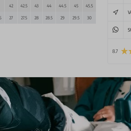
42
42.5
43
44
44.5
45
45.5
46
47
48
V
5
27
27.5
28
28.5
29
29.5
30
30.5
31
3
S
8.7