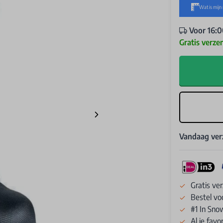
Voor 16:0
Gratis verze
Vandaag ve
Gratis ve
Bestel vo
#1 In Sno
Al je fav