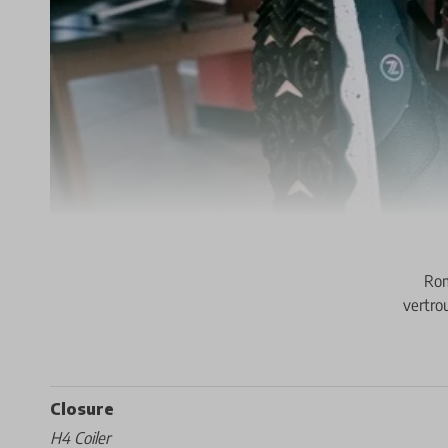
Rom
vertro
Closure
H4 Coiler