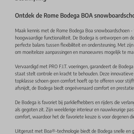
Ontdek de Rome Bodega BOA snowboardsch
Maak kennis met de Rome Bodega Boa snowboardschoen - 
hoogwaardige functionaliteit. De Bodega is ontworpen om de
perfecte balans tussen flexibiliteit en ondersteuning. Met z
om moeiteloze aanpassingen en manoeuvres mogelijk te make
Vervaardigd met PRO F.I.T. voeringen, garandeert de Bodega een
staat stelt controle en kracht te behouden. Deze innovatieve
topklasse schoen geen comfort hoeft op te offeren voor stijfhe
afsnijdt, de Bodega biedt ongeëvenaard comfort en prestatie
De Bodega is favoriet bij parkliefhebbers en rijders die verl
als gegoten zit. Zijn weelderige interieur en nauwkeurige 
comfort, waardoor het de favoriete keuze is voor degenen d
Uitgerust met Boa®-technologie biedt de Bodega snelle en g