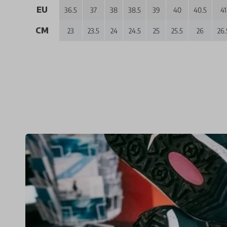
EU
36.5
37
38
38.5
39
40
40.5
41
CM
23
23.5
24
24.5
25
25.5
26
26.