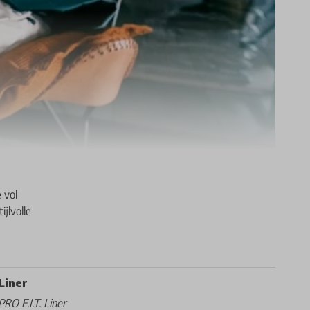
 vol
jlvolle
Liner
PRO F.I.T. Liner