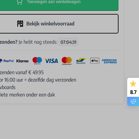
Toevoegen aan winkelwagen
Bekijk winkelvoorraad
rzonden?
Je hebt nog steeds:
07
:
04
:
30
rzenden vanaf € 49.95
or 16:00 uur = dezelfde dag verzonden
wboards
8.7
oriete merken onder een dak