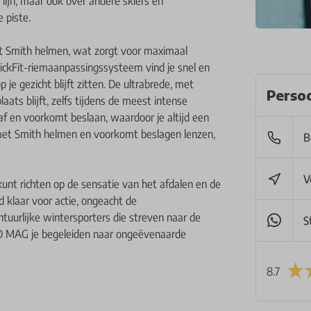
n lijn, maar ook over andere skiërs en
e piste.
t Smith helmen, wat zorgt voor maximaal
uickFit-riemaanpassingssysteem vind je snel en
je gezicht blijft zitten. De ultrabrede, met
Persoo
laats blijft, zelfs tijdens de meest intense
af en voorkomt beslaan, waardoor je altijd een
s met Smith helmen en voorkomt beslagen lenzen,
B
V
kunt richten op de sensatie van het afdalen en de
 klaar voor actie, ongeacht de
uurlijke wintersporters die streven naar de
S
 4D MAG je begeleiden naar ongeëvenaarde
8.7