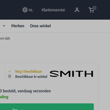
Cart
Klantenservice
NL
d
Merken
Onze winkel
een dak
Nog
1
beschikbaar
Beschikbaar in winkel
0 besteld, vandaag verzonden
nding