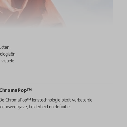
ucten,
ologieën
 visuele
ChromaPop™
De ChromaPop™ lenstechnologie biedt verbeterde
kleurweergave, helderheid en definitie.