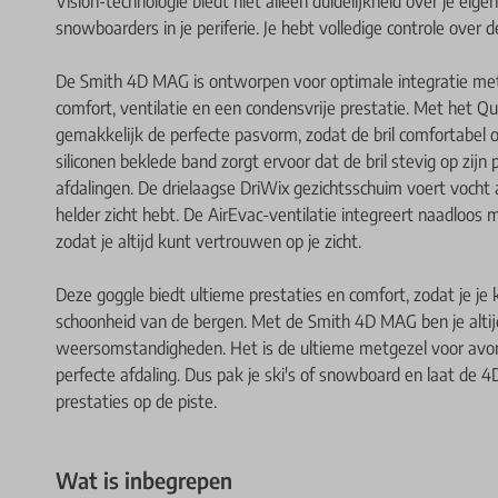
Vision-technologie biedt niet alleen duidelijkheid over je eige
snowboarders in je periferie. Je hebt volledige controle over d
De Smith 4D MAG is ontworpen voor optimale integratie me
comfort, ventilatie en een condensvrije prestatie. Met het Q
gemakkelijk de perfecte pasvorm, zodat de bril comfortabel op 
siliconen beklede band zorgt ervoor dat de bril stevig op zijn p
afdalingen. De drielaagse DriWix gezichtsschuim voert vocht 
helder zicht hebt. De AirEvac-ventilatie integreert naadloo
zodat je altijd kunt vertrouwen op je zicht.
Deze goggle biedt ultieme prestaties en comfort, zodat je je 
schoonheid van de bergen. Met de Smith 4D MAG ben je altijd
weersomstandigheden. Het is de ultieme metgezel voor avont
perfecte afdaling. Dus pak je ski's of snowboard en laat de
prestaties op de piste.
Wat is inbegrepen