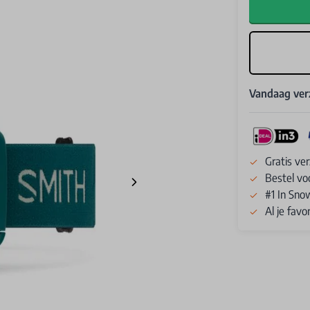
Vandaag ve
Gratis ve
Bestel vo
#1 In Sno
Al je fav