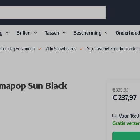
ng
Brillen
Tassen
Bescherming
Onderhou
elfde dag verzonden
#1 In Snowboards
Al je favoriete merken onder 
mapop Sun Black
€ 339,95
€ 237,97
Voor 16:0
Gratis verze