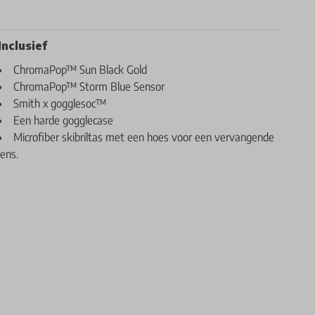
Inclusief
ChromaPop™ Sun Black Gold
ChromaPop™ Storm Blue Sensor
Smith x gogglesoc™
Een harde gogglecase
Microfiber skibriltas met een hoes voor een vervangende
lens.