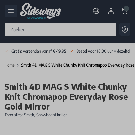
Cart
Cont
Skip to Content
Gratis verzenden vanaf € 49.95
Bestel voor 16:00 uur = dezelfde 
Home
Smith 4D MAG S White Chunky Knit Chromapop Everyday Rose 
Smith 4D MAG S White Chunky
Knit Chromapop Everyday Rose
Gold Mirror
Toon alles:
Smith
,
Snowboard brillen