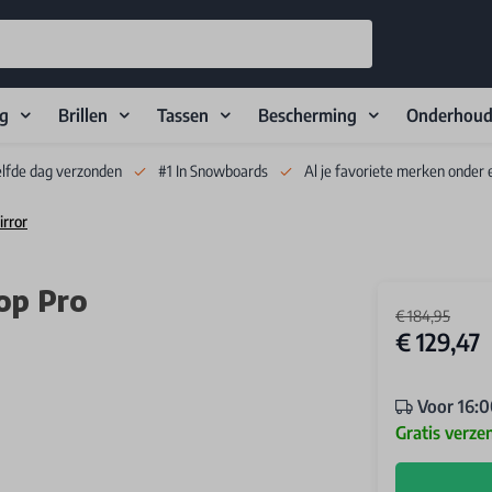
ng
Brillen
Tassen
Bescherming
Onderhou
elfde dag verzonden
#1 In Snowboards
Al je favoriete merken onder 
rror
op Pro
€ 184,95
€ 129,47
Voor 16:0
Gratis verze