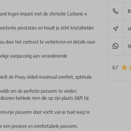
B
and tegen impact met de sferische Carbonic-x
istente prestaties en houdt je zicht kristalhelder
V
u door het contrast te verbeteren en details naar
S
voelige aanpassing aan veranderende
8.7
edt de Proxy skibril maximaal comfort, optimale
lijk om de perfecte pasvorm te vinden.
conen beklede riem die op zijn plaats blijft bij
ensvrije pasvorm door vocht van je huid weg te
or een precieze en comfortabele pasvorm.