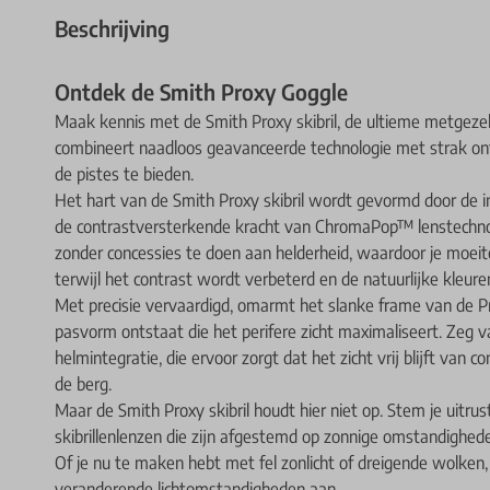
Beschrijving
Ontdek de Smith Proxy Goggle
Maak kennis met de Smith Proxy skibril, de ultieme metgezel
combineert naadloos geavanceerde technologie met strak on
de pistes te bieden.
Het hart van de Smith Proxy skibril wordt gevormd door de i
de contrastversterkende kracht van ChromaPop™ lenstechnolo
zonder concessies te doen aan helderheid, waardoor je moeite
terwijl het contrast wordt verbeterd en de natuurlijke kleu
Met precisie vervaardigd, omarmt het slanke frame van de Pr
pasvorm ontstaat die het perifere zicht maximaliseert. Zeg 
helmintegratie, die ervoor zorgt dat het zicht vrij blijft van 
de berg.
Maar de Smith Proxy skibril houdt hier niet op. Stem je uitr
skibrillenlenzen die zijn afgestemd op zonnige omstandighe
Of je nu te maken hebt met fel zonlicht of dreigende wolken,
veranderende lichtomstandigheden aan.