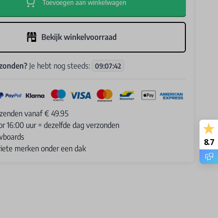
Toevoegen aan winkelwagen
Bekijk winkelvoorraad
rzonden?
Je hebt nog steeds:
09
:
07
:
40
rzenden vanaf € 49.95
or 16:00 uur = dezelfde dag verzonden
wboards
8.7
oriete merken onder een dak