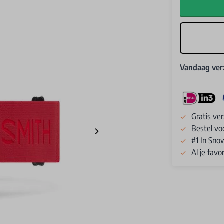
Vandaag ve
Gratis ve
Bestel vo
#1 In Sno
Al je fav