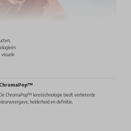
ucten,
ologieën
 visuele
ChromaPop™
De ChromaPop™ lenstechnologie biedt verbeterde
kleurweergave, helderheid en definitie.