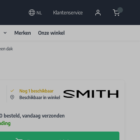
Cart
Klantenservice
NL
d
Merken
Onze winkel
een dak
Nog
1
beschikbaar
Beschikbaar in winkel
0 besteld, vandaag verzonden
nding