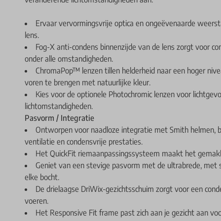
Ervaar vervormingsvrije optica en ongeëvenaarde weerst
lens.
Fog-X anti-condens binnenzijde van de lens zorgt voor cons
onder alle omstandigheden.
ChromaPop™ lenzen tillen helderheid naar een hoger nivea
voren te brengen met natuurlijke kleur.
Kies voor de optionele Photochromic lenzen voor lichtge
lichtomstandigheden.
Pasvorm / Integratie
Ontworpen voor naadloze integratie met Smith helmen, bi
ventilatie en condensvrije prestaties.
Het QuickFit riemaanpassingssysteem maakt het gemakke
Geniet van een stevige pasvorm met de ultrabrede, met sili
elke bocht.
De drielaagse DriWix-gezichtsschuim zorgt voor een cond
voeren.
Het Responsive Fit frame past zich aan je gezicht aan vo