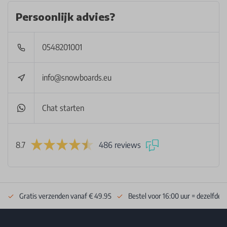
Persoonlijk advies?
0548201001
info@snowboards.eu
Chat starten
8.7
486 reviews
Gratis verzenden vanaf € 49.95
Bestel voor 16:00 uur = dezelfde 
Footer