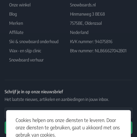
Onze winkel
Snowboards.nl
Blog
Hinmanweg 3 BE68
Merken
7575BE, Oldenzaal
Affiliate
Nederland
Ski & snowboard onderhoud
KVK nummer: 94075816
Wax- en slijp clinic
Btw nummer: NL866627042B01
Snowboard verhuur
Schrijf je in op onze nieuwsbrief
Het laatste nieuws, artikelen en aanbiedingen in jouw inbox.
Email Address
Cookies helpen ons onze diensten te leveren. Door
onze diensten te gebruiken, gaat u akkoord met ons
Abonneren
gebruik van cookies.