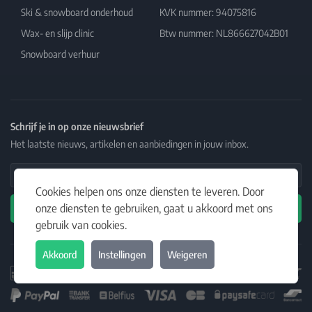
Ski & snowboard onderhoud
KVK nummer: 94075816
Wax- en slijp clinic
Btw nummer: NL866627042B01
Snowboard verhuur
Schrijf je in op onze nieuwsbrief
Het laatste nieuws, artikelen en aanbiedingen in jouw inbox.
Email Address
Cookies helpen ons onze diensten te leveren. Door
onze diensten te gebruiken, gaat u akkoord met ons
Abonneren
gebruik van cookies.
Akkoord
Instellingen
Weigeren