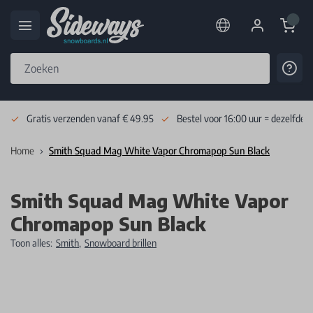
Cart
Cont
Skip to Content
Gratis verzenden vanaf € 49.95
Bestel voor 16:00 uur = dezelfde 
Home
Smith Squad Mag White Vapor Chromapop Sun Black
Smith Squad Mag White Vapor
Chromapop Sun Black
Toon alles:
Smith
,
Snowboard brillen