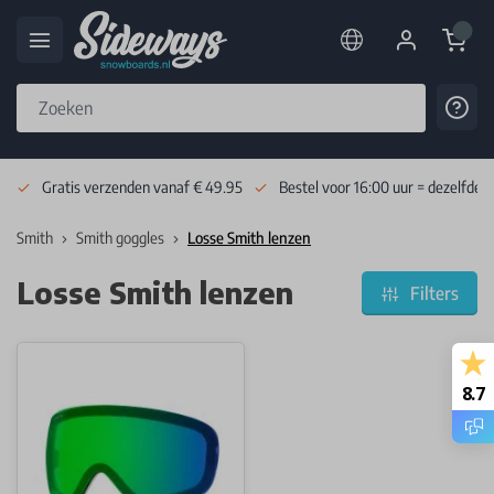
Cart
Cont
Skip to Content
Gratis verzenden vanaf € 49.95
Bestel voor 16:00 uur = dezelfde 
Smith
Smith goggles
Losse Smith lenzen
Losse Smith lenzen
Filters
8.7