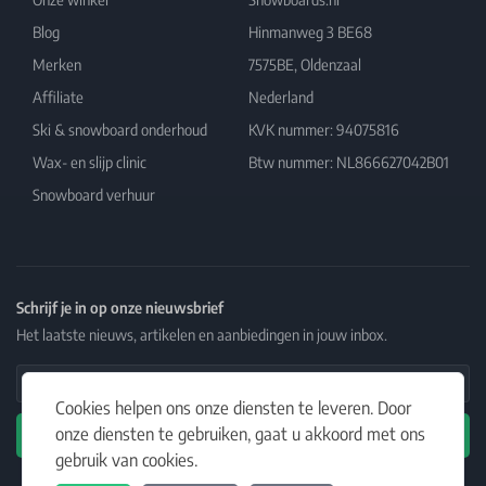
Blog
Hinmanweg 3 BE68
Merken
7575BE, Oldenzaal
Affiliate
Nederland
Ski & snowboard onderhoud
KVK nummer: 94075816
Wax- en slijp clinic
Btw nummer: NL866627042B01
Snowboard verhuur
Schrijf je in op onze nieuwsbrief
Het laatste nieuws, artikelen en aanbiedingen in jouw inbox.
Email Address
Cookies helpen ons onze diensten te leveren. Door
onze diensten te gebruiken, gaat u akkoord met ons
Abonneren
gebruik van cookies.