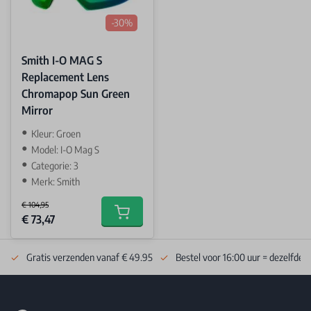
-30%
Smith I-O MAG S
Replacement Lens
Chromapop Sun Green
Mirror
Kleur: Groen
Model: I-O Mag S
Categorie: 3
Merk: Smith
€ 104,95
Special Price
€ 73,47
Add to cart
Gratis verzenden vanaf € 49.95
Bestel voor 16:00 uur = dezelfde 
Footer