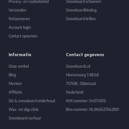
Privacy- en cookiebeleid
Snowboard schoenen
Verzenden
Snowboardkleding
Retourneren
Snowboard brillen
Account login
Contact opnemen
Informatie
Contact gegevens
Onze winkel
Snowboards.nl
Blog
Hinmanweg 3 BE68
Merken
7575BE, Oldenzaal
Affiliate
Nederland
Ski & snowboard onderhoud
KVK nummer: 94075816
Wax- en slijp clinic
Btw nummer: NL866627042B01
Snowboard verhuur