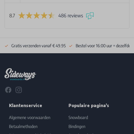
8.7
486 reviews
Gratis verzenden vanaf € 49.95
Bestel voor 16:00 uur = dezelfde 
Footer
Facebook
Instagram
Klantenservice
Populaire pagina's
Algemene voorwaarden
Snowboard
Betaalmethoden
Bindingen