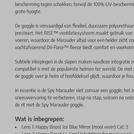
bescherming tegen schokken, terwijl de 100% UV-bescherming
grote hoogte.
De goggle is vervaardigd van flexibel, duurzaam polyuretha
presteert. Het RISE™ ventilatiesysteem maakt gebruik van h
voeren, waardoor de Marauder altijd voor een helder zicht z
vochtafvoerend Dri-Force™ fleece biedt comfort en voorko
Subtiele inkepingen in de slapen maken naadloze integratie me
compatibel is met de populairste helmen ter wereld. De me
de goggle over je helm of hoofddeksel glijdt, waardoor je focus
In essentie is de Spy Marauder niet zomaar een goggle; he
sneeuwervaring te verbeteren, stap na stap, seizoen na seiz
de rit met de Spy Marauder goggle.
Wat is inbegrepen:
Lens 1: Happy Boost Ice Blue Mirror (mooi weer) Cat: 3
Lens 2: Happy Boost LL Coral (slecht/minder mooi weer)