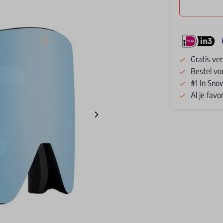
Gratis ve
Bestel vo
#1 In Sno
Al je fav