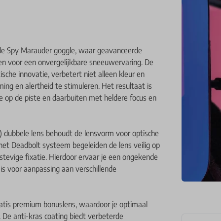
 de Spy Marauder goggle, waar geavanceerde
 voor een onvergelijkbare sneeuwervaring. De
che innovatie, verbetert niet alleen kleur en
g en alertheid te stimuleren. Het resultaat is
e op de piste en daarbuiten met heldere focus en
) dubbele lens behoudt de lensvorm voor optische
et Deadbolt systeem begeleiden de lens veilig op
 stevige fixatie. Hierdoor ervaar je een ongekende
 is voor aanpassing aan verschillende
atis premium bonuslens, waardoor je optimaal
 De anti-kras coating biedt verbeterde