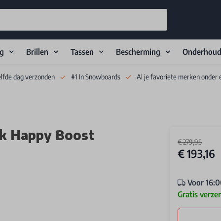
ng
Brillen
Tassen
Bescherming
Onderhou
elfde dag verzonden
#1 In Snowboards
Al je favoriete merken onder 
ck Happy Boost
€ 279,95
€ 193,16
Voor 16:0
Gratis verze