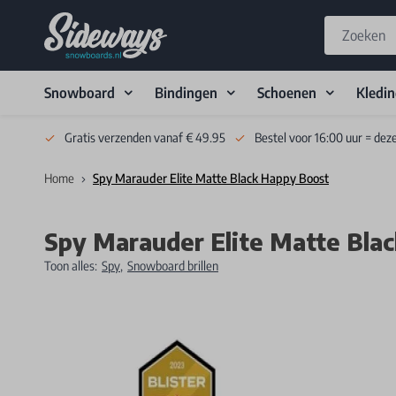
Snowboard
Bindingen
Schoenen
Kledi
Skip to Content
Gratis verzenden vanaf € 49.95
Bestel voor 16:00 uur = dez
Home
Spy Marauder Elite Matte Black Happy Boost
Spy Marauder Elite Matte Bla
Toon alles:
Spy
,
Snowboard brillen