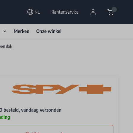
Cart
Klantenservice
NL
d
Merken
Onze winkel
een dak
0 besteld, vandaag verzonden
nding