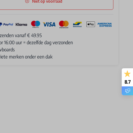
Niet op voorraad
rzenden vanaf € 49.95
or 16:00 uur = dezelfde dag verzonden
wboards
oriete merken onder een dak
8.7