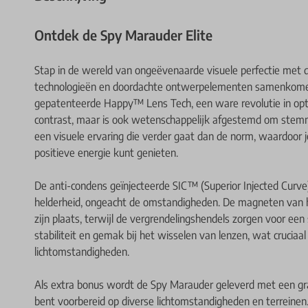
Ontdek de Spy Marauder Elite
Stap in de wereld van ongeëvenaarde visuele perfectie met
technologieën en doordachte ontwerpelementen samenkomen
gepatenteerde Happy™ Lens Tech, een ware revolutie in optis
contrast, maar is ook wetenschappelijk afgestemd om stemmin
een visuele ervaring die verder gaat dan de norm, waardoor j
positieve energie kunt genieten.
De anti-condens geïnjecteerde SIC™ (Superior Injected Curve
helderheid, ongeacht de omstandigheden. De magneten van h
zijn plaats, terwijl de vergrendelingshendels zorgen voor een
stabiliteit en gemak bij het wisselen van lenzen, wat cruciaal
lichtomstandigheden.
Als extra bonus wordt de Spy Marauder geleverd met een gr
bent voorbereid op diverse lichtomstandigheden en terreinen.