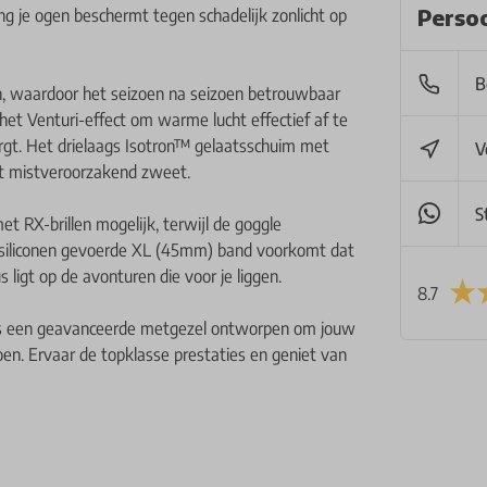
Persoo
 je ogen beschermt tegen schadelijk zonlicht op
B
an, waardoor het seizoen na seizoen betrouwbaar
et Venturi-effect om warme lucht effectief af te
orgt. Het drielaags Isotron™ gelaatsschuim met
V
mt mistveroorzakend zweet.
S
t RX-brillen mogelijk, terwijl de goggle
t siliconen gevoerde XL (45mm) band voorkomt dat
 ligt op de avonturen die voor je liggen.
8.7
t is een geavanceerde metgezel ontworpen om jouw
oen. Ervaar de topklasse prestaties en geniet van