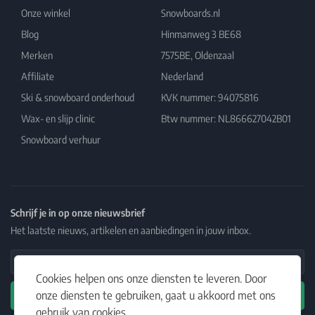
Onze winkel
Snowboards.nl
Blog
Hinmanweg 3 BE68
Merken
7575BE, Oldenzaal
Affiliate
Nederland
Ski & snowboard onderhoud
KVK nummer: 94075816
Wax- en slijp clinic
Btw nummer: NL866627042B01
Snowboard verhuur
Schrijf je in op onze nieuwsbrief
Het laatste nieuws, artikelen en aanbiedingen in jouw inbox.
Email Address
Cookies helpen ons onze diensten te leveren. Door
onze diensten te gebruiken, gaat u akkoord met ons
Abonneren
gebruik van cookies.