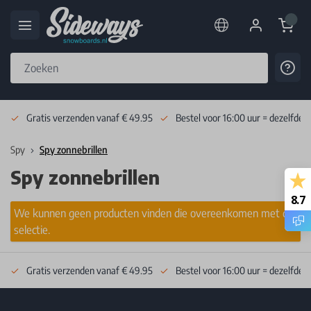
Cart
Cont
Skip to Content
Gratis verzenden vanaf € 49.95
Bestel voor 16:00 uur = dezelfde 
Spy
Spy zonnebrillen
Spy zonnebrillen
8.7
We kunnen geen producten vinden die overeenkomen met de
selectie.
Gratis verzenden vanaf € 49.95
Bestel voor 16:00 uur = dezelfde 
Footer