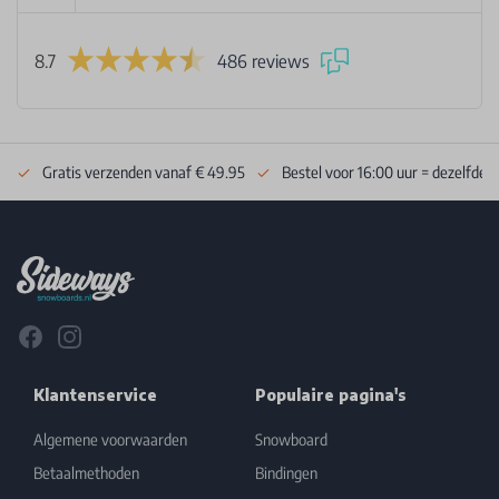
8.7
486 reviews
Gratis verzenden vanaf € 49.95
Bestel voor 16:00 uur = dezelfde 
Footer
Facebook
Instagram
Klantenservice
Populaire pagina's
Algemene voorwaarden
Snowboard
Betaalmethoden
Bindingen