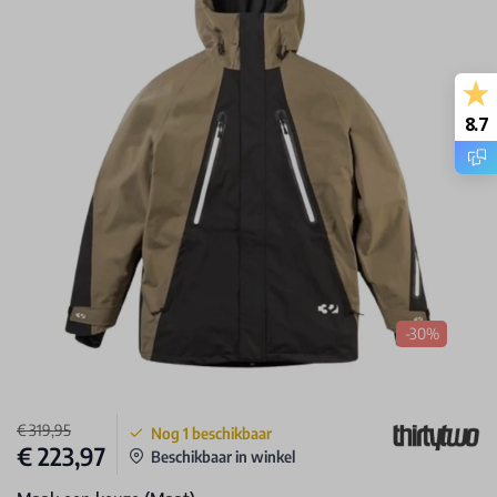
8.7
-30%
€ 319,95
Nog
1
beschikbaar
€ 223,97
Beschikbaar in winkel