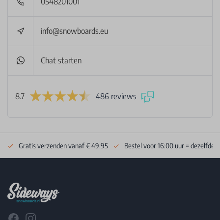
0548201001
info@snowboards.eu
Chat starten
8.7
486 reviews
Gratis verzenden vanaf € 49.95
Bestel voor 16:00 uur = dezelfde 
Footer
Facebook
Instagram