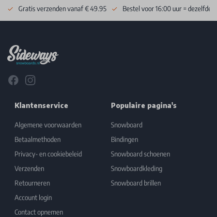
Gratis verzenden vanaf € 49.95
Bestel voor 16:00 uur = dezelfde 
Footer
Facebook
Instagram
Klantenservice
Populaire pagina's
Algemene voorwaarden
Snowboard
Betaalmethoden
Bindingen
Privacy- en cookiebeleid
Snowboard schoenen
Verzenden
Snowboardkleding
Retourneren
Snowboard brillen
Account login
Contact opnemen