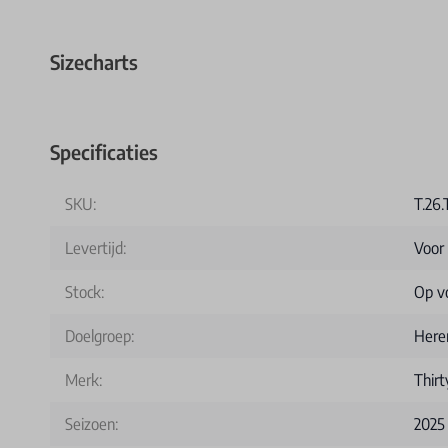
Sizecharts
Specificaties
SKU:
T.26
Levertijd:
Voor
Stock:
Op v
Doelgroep:
Here
Merk:
Thir
Seizoen:
2025