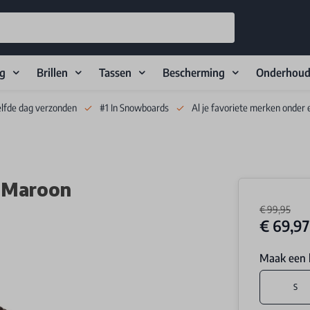
ng
Brillen
Tassen
Bescherming
Onderhou
elfde dag verzonden
#1 In Snowboards
Al je favoriete merken onder 
t Maroon
€ 99,95
€ 69,97
Maak een 
S