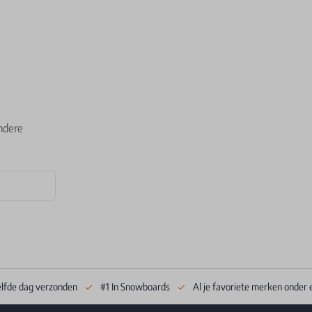
ndere
elfde dag verzonden
#1 In Snowboards
Al je favoriete merken onder 