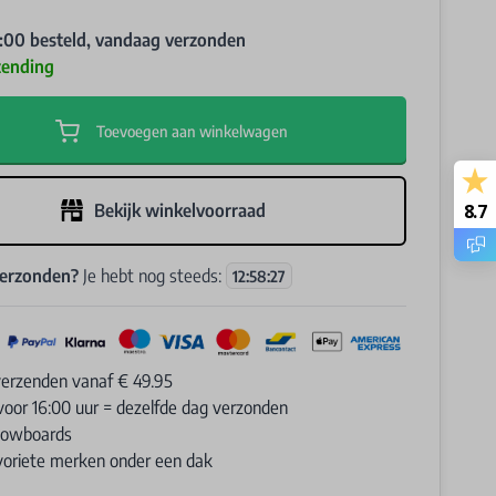
:00 besteld, vandaag verzonden
zending
Toevoegen aan winkelwagen
8.7
Bekijk winkelvoorraad
verzonden?
Je hebt nog steeds:
12
:
58
:
26
verzenden vanaf € 49.95
voor 16:00 uur = dezelfde dag verzonden
Snowboards
avoriete merken onder een dak