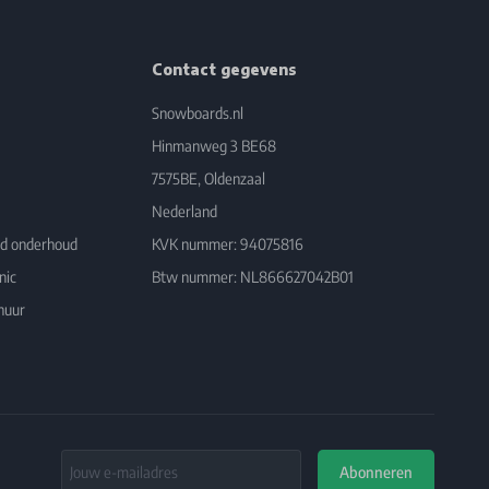
Contact gegevens
Snowboards.nl
Hinmanweg 3 BE68
7575BE, Oldenzaal
Nederland
rd onderhoud
KVK nummer: 94075816
nic
Btw nummer: NL866627042B01
huur
Email Address
Abonneren