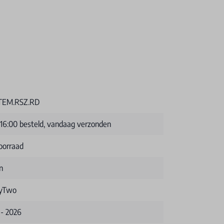
.TEM.RSZ.RD
 16:00 besteld, vandaag verzonden
oorraad
n
tyTwo
 - 2026