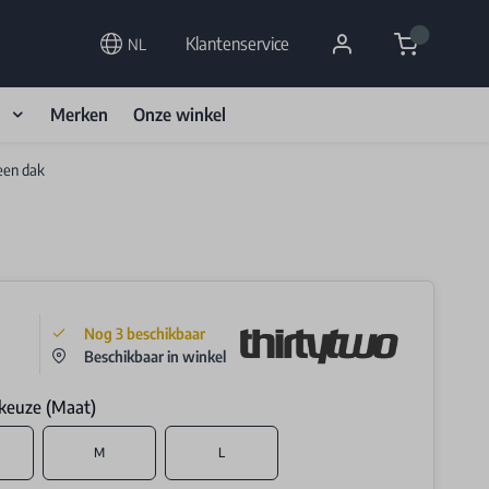
Cart
Klantenservice
NL
d
Merken
Onze winkel
een dak
Nog
3
beschikbaar
Beschikbaar in winkel
keuze (Maat)
M
L