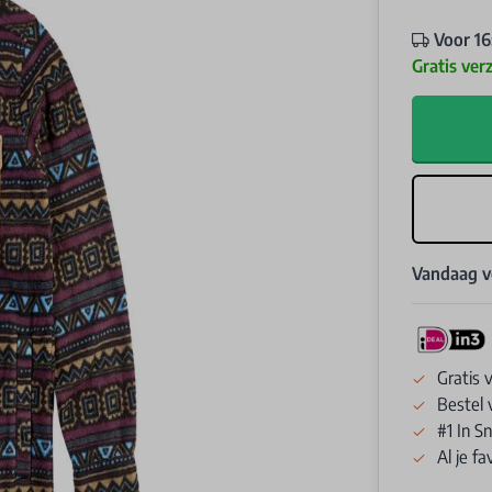
Voor 16
Gratis ver
Vandaag 
Gratis 
Bestel 
#1 In 
Al je f