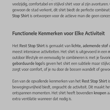
veelzijdig, comfortabel en stijlvol shirt voor al zijn avonturen
gewoon de stad verkent, dit shirt biedt de perfecte combinati
Stop Shirt
is ontworpen voor de actieve man die geen concess
Functionele Kenmerken voor Elke Activiteit
Het
Rest Stop Shirt
is gemaakt van
lichte, ademende stof
d
meest intensieve activiteiten. Het shirt is uitgevoerd in een
m
outdoor lifestyle en eenvoudig te combineren is met je favori
geborduurde logo’s
geven het shirt een subtiele maar stijlvo
zorgt voor comfort, of je nu door de bossen wandelt of gewo
Een van de opvallende kenmerken van het
Rest Stop Shirt
i
bewegingsvrijheid biedt, ongeacht de activiteit. Dit maakt he
ontspannen momenten. Het shirt heeft bovendien
knopen
aa
extra ventilatie wanneer dat nodig is.