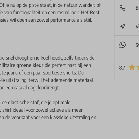
. Of je nu op de piste staat, in de natuur wandelt of
B
e van functionaliteit en een casual look. Het
Rest
ies wil doen aan zowel performance als stijl.
V
S
ie snel droogt en je koel houdt, zelfs tijdens de
ilitaire groene kleur
die perfect past bij een
8.7
ete jeans of een paar sportieve shorts. De
lle uitstraling, terwijl het ademende materiaal
on een casual dag doorbrengt.
s de
elastische stof
, die je optimale
t shirt ideaal voor zowel actieve als meer
n de voorkant voor een klassieke uitstraling en