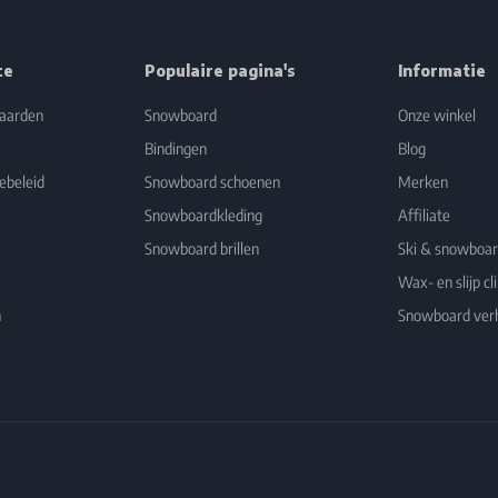
ce
Populaire pagina's
Informatie
aarden
Snowboard
Onze winkel
Bindingen
Blog
ebeleid
Snowboard schoenen
Merken
Snowboardkleding
Affiliate
Snowboard brillen
Ski & snowboa
Wax- en slijp cli
n
Snowboard ver