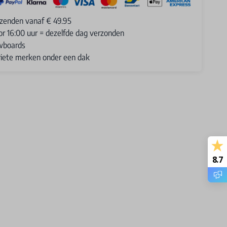
rzenden vanaf € 49.95
or 16:00 uur = dezelfde dag verzonden
wboards
oriete merken onder een dak
8.7