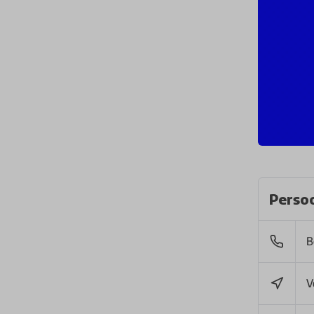
Persoo
B
V