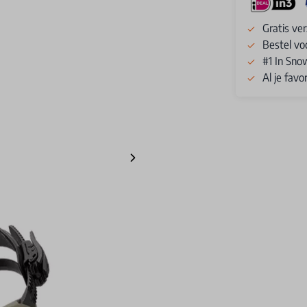
Gratis ve
Bestel vo
#1 In Sno
Al je fav