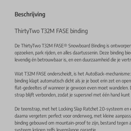
Beschrijving
ThirtyTwo T32M FASE binding
De ThirtyTwo T32M FASE® Snowboard Binding is ontworpen v
opzoeken, park rijden, en alles daartussenin. Deze binding bie
levendig én betrouwbaar is, en een duurzaamheid die je vertro
Wat T32M FASE onderscheidt, is het AutoBack-mechanisme: je
binding klapt automatisch dicht als je je boot erin zet en open
flat-gedeeltes of wanneer je gewoon even moet wandelen. D
strap blijft verbonden, zodat je supersnel met één hand kunt
De teenstrap, met het Locking Slap Ratchet 2.0-systeem en een
daarna vergeten: perfect voor onderweg, met kleine aanpass
binding gebouwd om mountain-proof te zijn, bestand tegen al
systeem krijgen zelfs levenslange garantie.