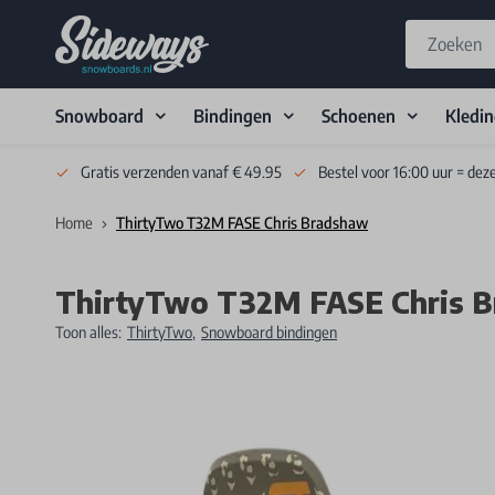
Snowboard
Bindingen
Schoenen
Kledi
Skip to Content
Gratis verzenden vanaf € 49.95
Bestel voor 16:00 uur = dez
Home
ThirtyTwo T32M FASE Chris Bradshaw
ThirtyTwo T32M FASE Chris 
Toon alles:
ThirtyTwo
,
Snowboard bindingen