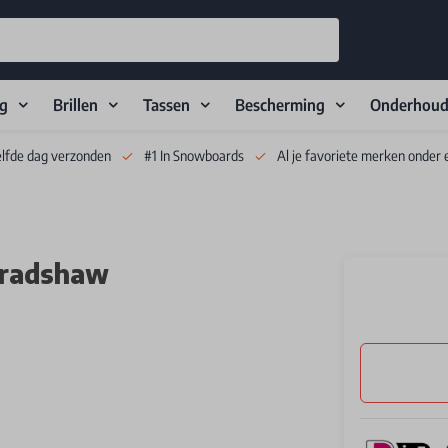
ng
Brillen
Tassen
Bescherming
Onderhou
elfde dag verzonden
#1 In Snowboards
Al je favoriete merken onder 
Bradshaw