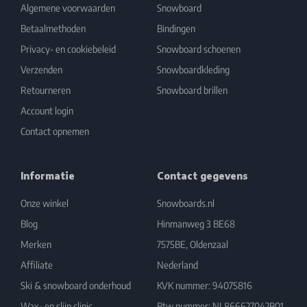
Algemene voorwaarden
Snowboard
Betaalmethoden
Bindingen
Privacy- en cookiebeleid
Snowboard schoenen
Verzenden
Snowboardkleding
Retourneren
Snowboard brillen
Account login
Contact opnemen
Informatie
Contact gegevens
Onze winkel
Snowboards.nl
Blog
Hinmanweg 3 BE68
Merken
7575BE, Oldenzaal
Affiliate
Nederland
Ski & snowboard onderhoud
KVK nummer: 94075816
Wax- en slijp clinic
Btw nummer: NL866627042B01