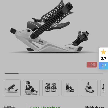
8.7
-10%
€ 319,95
Nog
4
beschikbaar