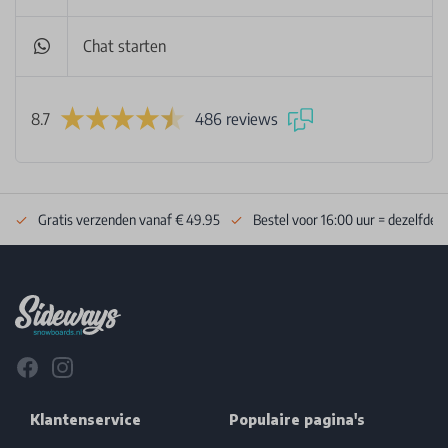
Chat starten
8.7
486 reviews
Gratis verzenden vanaf € 49.95
Bestel voor 16:00 uur = dezelfde 
Footer
Facebook
Instagram
Klantenservice
Populaire pagina's