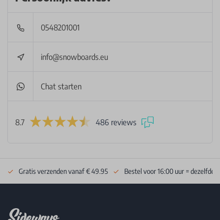
0548201001
info@snowboards.eu
Chat starten
8.7
486 reviews
Gratis verzenden vanaf € 49.95
Bestel voor 16:00 uur = dezelfde 
Footer