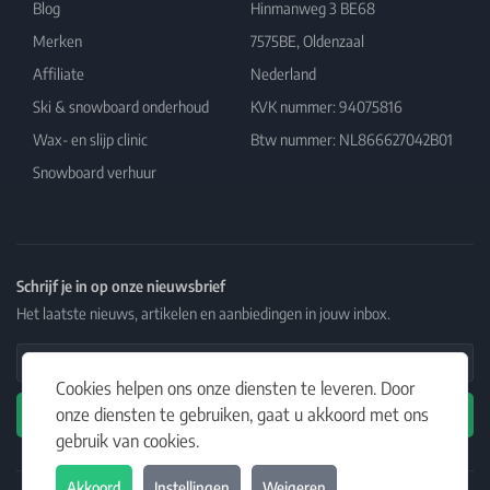
Blog
Hinmanweg 3 BE68
Merken
7575BE, Oldenzaal
Affiliate
Nederland
Ski & snowboard onderhoud
KVK nummer: 94075816
Wax- en slijp clinic
Btw nummer: NL866627042B01
Snowboard verhuur
Schrijf je in op onze nieuwsbrief
Het laatste nieuws, artikelen en aanbiedingen in jouw inbox.
Email Address
Cookies helpen ons onze diensten te leveren. Door
onze diensten te gebruiken, gaat u akkoord met ons
Abonneren
gebruik van cookies.
Akkoord
Instellingen
Weigeren