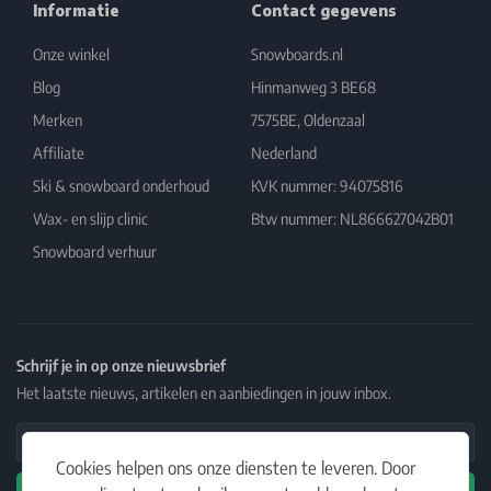
Informatie
Contact gegevens
Onze winkel
Snowboards.nl
Blog
Hinmanweg 3 BE68
Merken
7575BE, Oldenzaal
Affiliate
Nederland
Ski & snowboard onderhoud
KVK nummer: 94075816
Wax- en slijp clinic
Btw nummer: NL866627042B01
Snowboard verhuur
Schrijf je in op onze nieuwsbrief
Het laatste nieuws, artikelen en aanbiedingen in jouw inbox.
Email Address
Cookies helpen ons onze diensten te leveren. Door