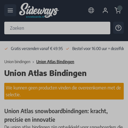
Cart
Cont
Skip to Content
Gratis verzenden vanaf € 49.95
Bestel voor 16:00 uur = dezelfde 
Union bindingen
Union Atlas Bindingen
Union Atlas Bindingen
We kunnen geen producten vinden die overeenkomen met de
selectie.
Union Atlas snowboardbindingen: kracht,
precisie en innovatie​
De union atlas bindingen zijn ontwikkeld voor snowboarders die