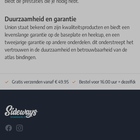
biedt de prestaties die je nodig hebt. ​
​Duurzaamheid en garantie
Union staat bekend om zijn kwaliteitsproducten en biedt een
levenslange garantie op de baseplate en heelcup, en een
tweejarige garantie op andere onderdelen. dit onderstreept het
vertrouwen in de duurzaamheid en betrouwbaarheid van de
atlas bindingen. ​
Gratis verzenden vanaf € 49.95
Bestel voor 16:00 uur = dezelfde 
Footer
Facebook
Instagram