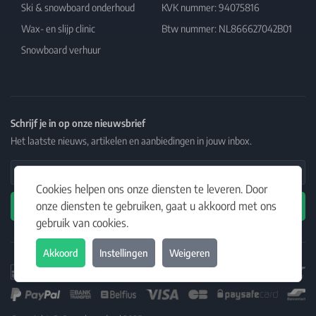
Ski & snowboard onderhoud
KVK nummer: 94075816
Wax- en slijp clinic
Btw nummer: NL866627042B01
Snowboard verhuur
Schrijf je in op onze nieuwsbrief
Het laatste nieuws, artikelen en aanbiedingen in jouw inbox.
Email Address
Cookies helpen ons onze diensten te leveren. Door
onze diensten te gebruiken, gaat u akkoord met ons
Abonneren
gebruik van cookies.
Akkoord
Instellingen
Weigeren