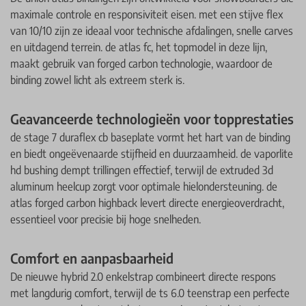
maximale controle en responsiviteit eisen. met een stijve flex
van 10/10 zijn ze ideaal voor technische afdalingen, snelle carves
en uitdagend terrein. de atlas fc, het topmodel in deze lijn,
maakt gebruik van forged carbon technologie, waardoor de
binding zowel licht als extreem sterk is. ​
​Geavanceerde technologieën voor topprestaties
de stage 7 duraflex cb baseplate vormt het hart van de binding
en biedt ongeëvenaarde stijfheid en duurzaamheid. de vaporlite
hd bushing dempt trillingen effectief, terwijl de extruded 3d
aluminum heelcup zorgt voor optimale hielondersteuning. de
atlas forged carbon highback levert directe energieoverdracht,
essentieel voor precisie bij hoge snelheden. ​
​Comfort en aanpasbaarheid
De nieuwe hybrid 2.0 enkelstrap combineert directe respons
met langdurig comfort, terwijl de ts 6.0 teenstrap een perfecte