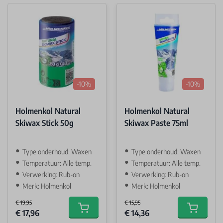
-10%
-10%
Holmenkol Natural
Holmenkol Natural
Skiwax Stick 50g
Skiwax Paste 75ml
Type onderhoud: Waxen
Type onderhoud: Waxen
Temperatuur: Alle temp.
Temperatuur: Alle temp.
Verwerking: Rub-on
Verwerking: Rub-on
Merk: Holmenkol
Merk: Holmenkol
€ 19,95
€ 15,95
Special Price
Special Price
€ 17,96
€ 14,36
Add to cart
Add to car