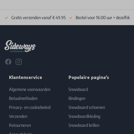
Gratis verzenden vanaf € 49.95
Bestel voor 16:00 uur = dezelfde 
Footer
Facebook
Instagram
Klantenservice
Populaire pagina's
Algemene voorwaarden
Snowboard
Betaalmethoden
Bindingen
Privacy- en cookiebeleid
Snowboard schoenen
Verzenden
Snowboardkleding
Retourneren
Snowboard brillen