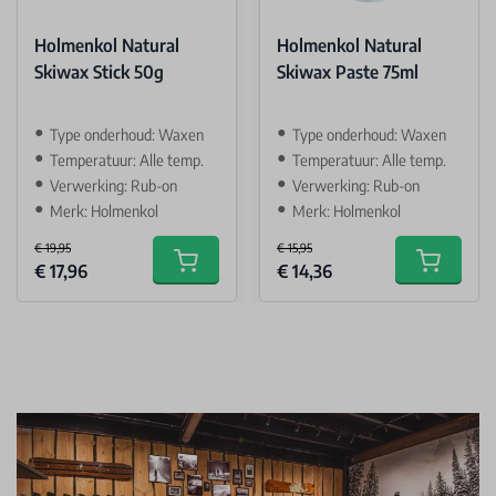
Holmenkol Natural
Holmenkol Natural
Skiwax Stick 50g
Skiwax Paste 75ml
Type onderhoud: Waxen
Type onderhoud: Waxen
Temperatuur: Alle temp.
Temperatuur: Alle temp.
Verwerking: Rub-on
Verwerking: Rub-on
Merk: Holmenkol
Merk: Holmenkol
€ 19,95
€ 15,95
Special Price
Special Price
€ 17,96
€ 14,36
Add to cart
Add to car