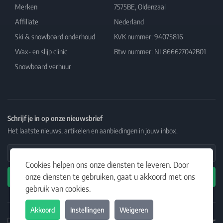
Merken
7575BE, Oldenzaal
Affiliate
Nederland
Ski & snowboard onderhoud
KVK nummer: 94075816
Wax- en slijp clinic
Btw nummer: NL866627042B01
Snowboard verhuur
Schrijf je in op onze nieuwsbrief
Het laatste nieuws, artikelen en aanbiedingen in jouw inbox.
Email Address
Cookies helpen ons onze diensten te leveren. Door
onze diensten te gebruiken, gaat u akkoord met ons
Abonneren
gebruik van cookies.
Akkoord
Instellingen
Weigeren