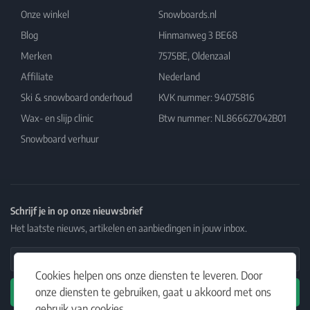
Onze winkel
Snowboards.nl
Blog
Hinmanweg 3 BE68
Merken
7575BE, Oldenzaal
Affiliate
Nederland
Ski & snowboard onderhoud
KVK nummer: 94075816
Wax- en slijp clinic
Btw nummer: NL866627042B01
Snowboard verhuur
Schrijf je in op onze nieuwsbrief
Het laatste nieuws, artikelen en aanbiedingen in jouw inbox.
Email Address
Cookies helpen ons onze diensten te leveren. Door
onze diensten te gebruiken, gaat u akkoord met ons
Abonneren
gebruik van cookies.