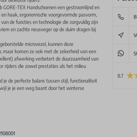
rb GORE-TEX Handschoenen een gestroomlijnd en
ing en haak, ergonomische voorgevormde pasvorm,
B
van de functies en technologie die zorgvuldig zijn
sriem en zachte neusveger op de duim dragen bij
V
geborstelde microvezel, kunnen deze
n, maar komen ze ook met de zekerheid van een
S
ellent) afwerking verbetert de duurzaamheid van
rijders die zowel prestaties als het milieu
8.7
de perfecte balans tussen stijl, functionaliteit
ijl je je een weg baant door het winterse
2108001