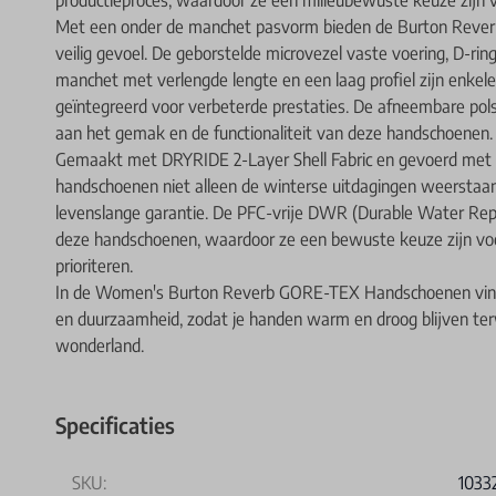
Met een onder de manchet pasvorm bieden de Burton Reve
veilig gevoel. De geborstelde microvezel vaste voering, D-r
manchet met verlengde lengte en een laag profiel zijn enkele 
geïntegreerd voor verbeterde prestaties. De afneembare pol
aan het gemak en de functionaliteit van deze handschoenen.
Gemaakt met DRYRIDE 2-Layer Shell Fabric en gevoerd met 
handschoenen niet alleen de winterse uitdagingen weerstaa
levenslange garantie. De PFC-vrije DWR (Durable Water Rep
deze handschoenen, waardoor ze een bewuste keuze zijn voor 
prioriteren.
In de Women's Burton Reverb GORE-TEX Handschoenen vind je 
en duurzaamheid, zodat je handen warm en droog blijven terw
wonderland.
Specificaties
SKU:
1033