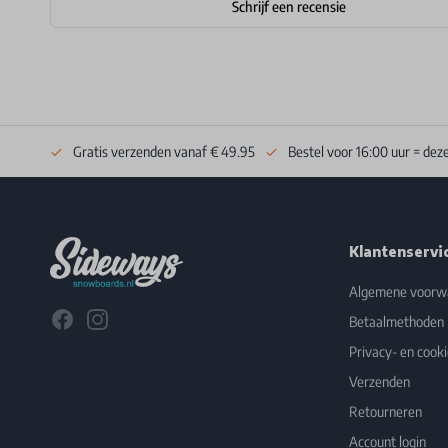
Schrijf een recensie
Gratis verzenden vanaf € 49.95
Bestel voor 16:00 uur = dez
Footer
Klantenservi
Algemene voorw
Facebook
Instagram
Betaalmethoden
Privacy- en cooki
Verzenden
Retourneren
Account login