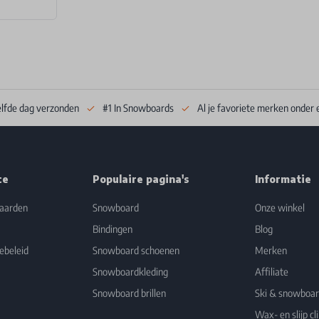
elfde dag verzonden
#1 In Snowboards
Al je favoriete merken onder 
ce
Populaire pagina's
Informatie
aarden
Snowboard
Onze winkel
Bindingen
Blog
ebeleid
Snowboard schoenen
Merken
Snowboardkleding
Affiliate
Snowboard brillen
Ski & snowboa
Wax- en slijp cli