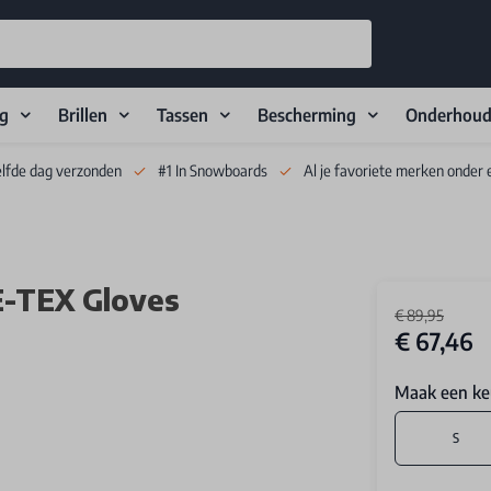
ng
Brillen
Tassen
Bescherming
Onderhou
elfde dag verzonden
#1 In Snowboards
Al je favoriete merken onder 
-TEX Gloves
€ 89,95
€ 67,46
Maak een ke
S