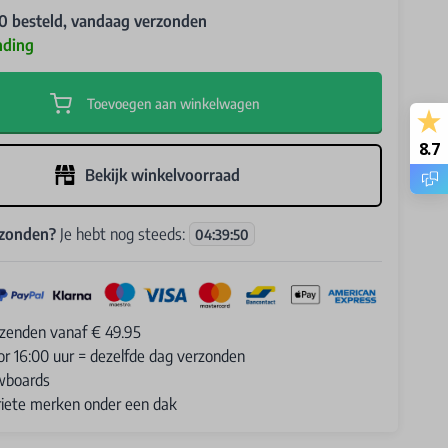
0 besteld, vandaag verzonden
nding
Toevoegen aan winkelwagen
8.7
Bekijk winkelvoorraad
rzonden?
Je hebt nog steeds:
04
:
39
:
49
rzenden vanaf € 49.95
or 16:00 uur = dezelfde dag verzonden
wboards
oriete merken onder een dak