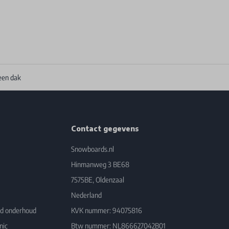
een dak
Contact gegevens
Snowboards.nl
Hinmanweg 3 BE68
7575BE, Oldenzaal
Nederland
rd onderhoud
KVK nummer: 94075816
nic
Btw nummer: NL866627042B01