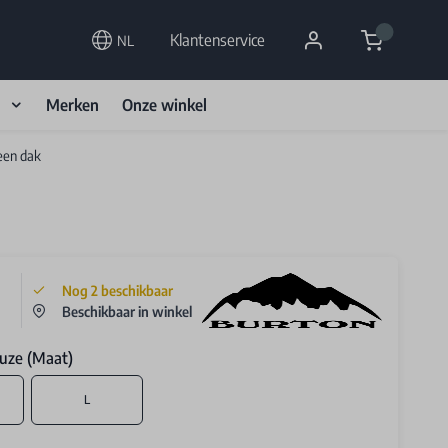
Cart
Klantenservice
NL
d
Merken
Onze winkel
een dak
Nog
2
beschikbaar
Beschikbaar in winkel
uze (Maat)
L