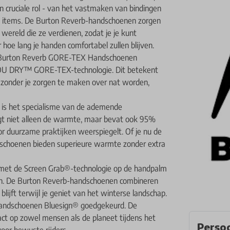
n cruciale rol - van het vastmaken van bindingen
ële items. De Burton Reverb-handschoenen zorgen
reld die ze verdienen, zodat je je kunt
hoe lang je handen comfortabel zullen blijven.
de Burton Reverb GORE-TEX Handschoenen
U DRY™ GORE-TEX-technologie. Dit betekent
n zonder je zorgen te maken over nat worden,
 is het specialisme van de ademende
gt niet alleen de warmte, maar bevat ook 95%
 duurzame praktijken weerspiegelt. Of je nu de
dschoenen bieden superieure warmte zonder extra
ou met de Screen Grab®-technologie op de handpalm
ken. De Burton Reverb-handschoenen combineren
blijft terwijl je geniet van het winterse landschap.
 handschoenen Bluesign® goedgekeurd. De
t op zowel mensen als de planeet tijdens het
Persoo
oor bewuste rijders.