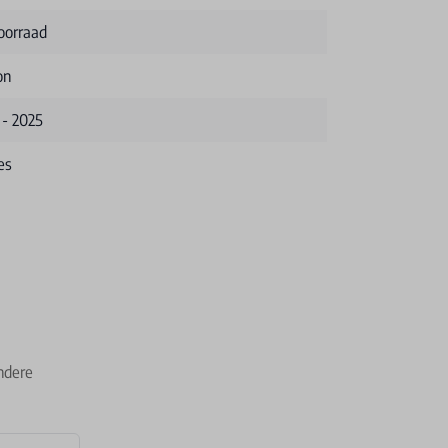
oorraad
on
 - 2025
es
ndere