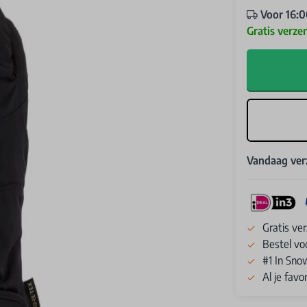
Voor 16:0
Gratis verze
Vandaag ve
Gratis ve
Bestel vo
#1 In Sno
Al je fav