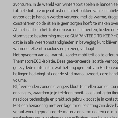
avonturen. In de wereld van wintersport spelen je handen ee
tot het sluiten van je uitrusting en het pakken van essenti
ervoor dat je handen worden verwend met de warme, droge we
concentreren op de rit en je geen zorgen hoeft te maken over 
Als het gaat om het trotseren van de elementen, bieden 
stormvaste bescherming met de GUARANTEED TO KEEP YO
dat je in alle weersomstandigheden in beweging kunt blijve
waardoor elke rit naadloos en plezierig verloopt.
Het opvoeren van de warmte zonder mobiliteit op te offeren
ThermacoreECO-isolatie. Deze geavanceerde isolatie verhoo
gerecyclede materialen, wat het engagement van Burton voor
hellingen bedwingt of door de stad manoeuvreert, deze han
volume.
Blijf verbonden zonder je vingers bloot te stellen aan de k
en vingers, waardoor je je telefoon moeiteloos kunt gebrui
naadloos technologie en praktisch gebruik, zodat je in contact 
Met een benadering met een lage milieubelasting zijn deze
verantwoord geproduceerde materialen verminderen de impac
productieproces, waardoor ze een milieubewuste keuze zijn v