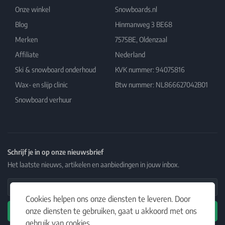
Onze winkel
Snowboards.nl
Blog
Hinmanweg 3 BE68
Merken
7575BE, Oldenzaal
Affiliate
Nederland
Ski & snowboard onderhoud
KVK nummer: 94075816
Wax- en slijp clinic
Btw nummer: NL866627042B01
Snowboard verhuur
Schrijf je in op onze nieuwsbrief
Het laatste nieuws, artikelen en aanbiedingen in jouw inbox.
Email Address
Cookies helpen ons onze diensten te leveren. Door
onze diensten te gebruiken, gaat u akkoord met ons
Abonneren
gebruik van cookies.