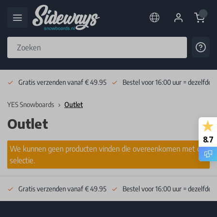
Cart
Cont
Skip to Content
Gratis verzenden vanaf € 49.95
Bestel voor 16:00 uur = dezelfde 
YES Snowboards
Outlet
Outlet
8.7
We kunnen geen producten vinden die overeenkomen met de
selectie.
Gratis verzenden vanaf € 49.95
Bestel voor 16:00 uur = dezelfde 
Footer