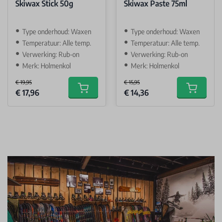
Skiwax Stick 50g
Skiwax Paste 75ml
Type onderhoud: Waxen
Type onderhoud: Waxen
Temperatuur: Alle temp.
Temperatuur: Alle temp.
Verwerking: Rub-on
Verwerking: Rub-on
Merk: Holmenkol
Merk: Holmenkol
€ 19,95
€ 15,95
Special Price
Special Price
€ 17,96
€ 14,36
Add to cart
Add to car