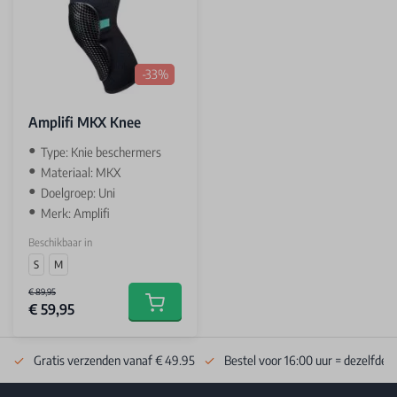
-33%
Amplifi MKX Knee
Type: Knie beschermers
Materiaal: MKX
Doelgroep: Uni
Merk: Amplifi
Beschikbaar in
S
M
€ 89,95
€ 59,95
Add to cart
Gratis verzenden vanaf € 49.95
Bestel voor 16:00 uur = dezelfde 
Footer