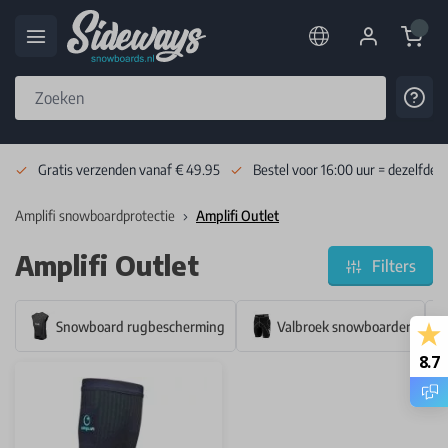
Cart
Cont
Skip to Content
Gratis verzenden vanaf € 49.95
Bestel voor 16:00 uur = dezelfde 
Amplifi snowboardprotectie
Amplifi Outlet
Amplifi Outlet
Filters
Snowboard rugbescherming
Valbroek snowboarden
8.7