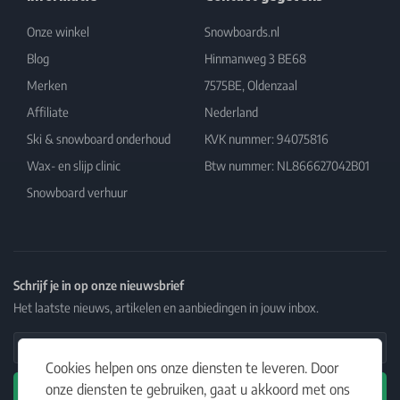
Onze winkel
Snowboards.nl
Blog
Hinmanweg 3 BE68
Merken
7575BE, Oldenzaal
Affiliate
Nederland
Ski & snowboard onderhoud
KVK nummer: 94075816
Wax- en slijp clinic
Btw nummer: NL866627042B01
Snowboard verhuur
Schrijf je in op onze nieuwsbrief
Het laatste nieuws, artikelen en aanbiedingen in jouw inbox.
Email Address
Cookies helpen ons onze diensten te leveren. Door
onze diensten te gebruiken, gaat u akkoord met ons
Abonneren