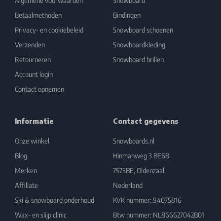
Algemene voorwaarden
Snowboard
Betaalmethoden
Bindingen
Privacy- en cookiebeleid
Snowboard schoenen
Verzenden
Snowboardkleding
Retourneren
Snowboard brillen
Account login
Contact opnemen
Informatie
Contact gegevens
Onze winkel
Snowboards.nl
Blog
Hinmanweg 3 BE68
Merken
7575BE, Oldenzaal
Affiliate
Nederland
Ski & snowboard onderhoud
KVK nummer: 94075816
Wax- en slijp clinic
Btw nummer: NL866627042B01