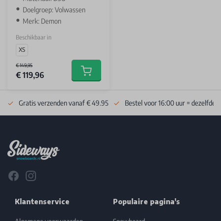
Doelgroep: Volwassen
Merk: Demon
Beschikbaar in
XS
€ 149,95
€ 119,96
Add to cart
Gratis verzenden vanaf € 49.95
Bestel voor 16:00 uur = dezelfde 
Footer
Facebook
Instagram
Klantenservice
Populaire pagina's