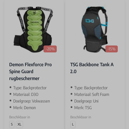
-20%
-15%
Demon Flexforce Pro
TSG Backbone Tank A
Spine Guard
2.0
rugbeschermer
Type: Backprotector
Type: Backprotector
Materiaal: D3O
Materiaal: Soft Foam
Doelgroep: Volwassen
Doelgroep: Uni
Merk: Demon
Merk: TSG
Beschikbaar in
Beschikbaar in
S
XL
L