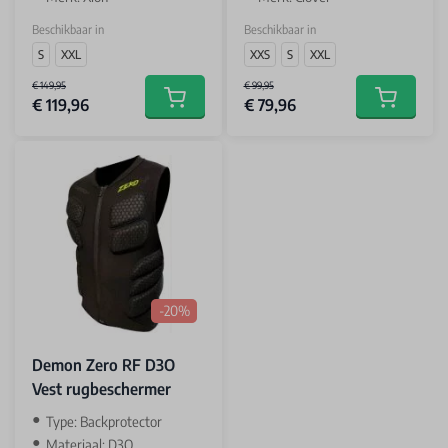
Beschikbaar in
Beschikbaar in
S
XXL
XXS
S
XXL
€ 149,95
€ 99,95
€ 119,96
€ 79,96
Add to cart
Add to car
-20%
Demon Zero RF D3O
Vest rugbeschermer
Type: Backprotector
Materiaal: D3O