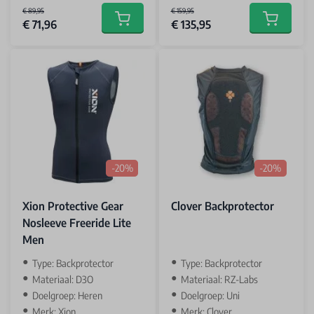
€ 89,95
€ 159,95
€ 71,96
€ 135,95
Add to cart
Add to car
-20%
-20%
Xion Protective Gear
Clover Backprotector
Nosleeve Freeride Lite
Men
Type: Backprotector
Type: Backprotector
Materiaal: D3O
Materiaal: RZ-Labs
Doelgroep: Heren
Doelgroep: Uni
Merk: Xion
Merk: Clover