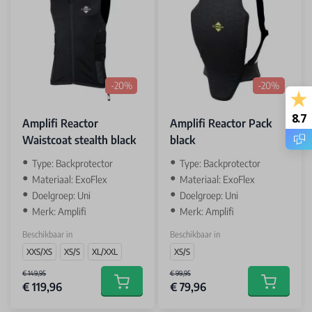
-20%
-20%
8.7
Amplifi Reactor
Amplifi Reactor Pack
Waistcoat stealth black
black
Type: Backprotector
Type: Backprotector
Materiaal: ExoFlex
Materiaal: ExoFlex
Doelgroep: Uni
Doelgroep: Uni
Merk: Amplifi
Merk: Amplifi
Beschikbaar in
Beschikbaar in
XXS/XS
XS/S
XL/XXL
XS/S
€ 149,95
€ 99,95
€ 119,96
€ 79,96
Add to cart
Add to car